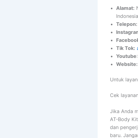
Alamat:
N
Indonesi
Telepon:
Instagra
Faceboo
Tik Tok:
Youtube
Website:
Untuk layan
Cek layanan
Jika Anda 
AT-Body Kit
dan pengerj
baru. Janga