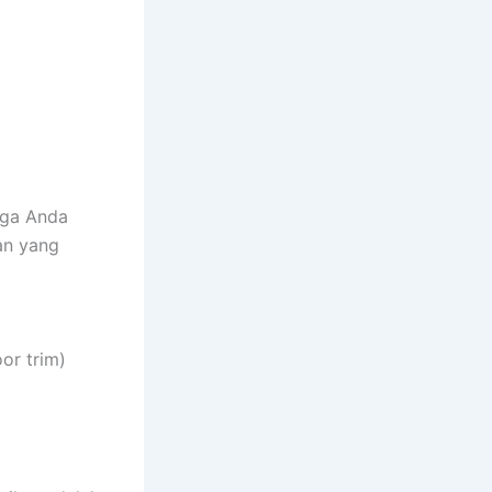
gga Anda
an yang
or trim)