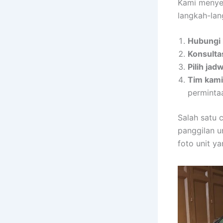
Kami menyed
langkah-la
Hubungi 
Konsulta
Pilih jad
Tim kami
perminta
Salah satu 
panggilan u
foto unit ya