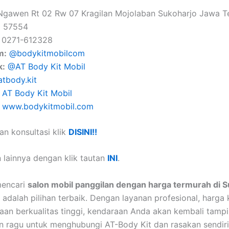
gawen Rt 02 Rw 07 Kragilan Mojolaban Sukoharjo Jawa T
a 57554
0271-612328
m:
@bodykitmobilcom
k:
@AT Body Kit Mobil
atbody.kit
:
AT Body Kit Mobil
www.bodykitmobil.com
an konsultasi klik
DISINI!!
 lainnya dengan klik tautan
INI
.
mencari
salon mobil panggilan dengan harga termurah di 
 adalah pilihan terbaik. Dengan layanan profesional, harga 
aan berkualitas tinggi, kendaraan Anda akan kembali tampil
n ragu untuk menghubungi AT-Body Kit dan rasakan sendiri 