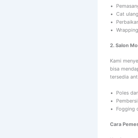
Pemasang
Cat ulan
Perbaika
Wrapping
2. Salon Mo
Kami menye
bisa mendap
tersedia ant
Poles dan
Pembersih
Fogging d
Cara Pemes