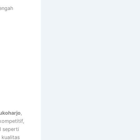
engah
Sukoharjo
,
kompetitif,
 seperti
kualitas