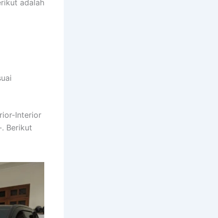
rikut adalah
uai
or-Interior
. Berikut