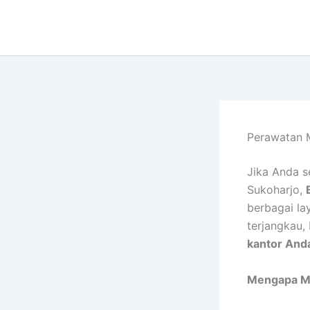
Lewati
ke
konten
Perawatan M
Jika Anda s
Sukoharjo,
berbagai la
terjangkau, 
kantor And
Mengapa Me