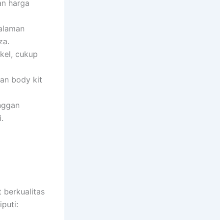
an harga
alaman
za.
kel, cukup
an body kit
nggan
.
 berkualitas
puti: