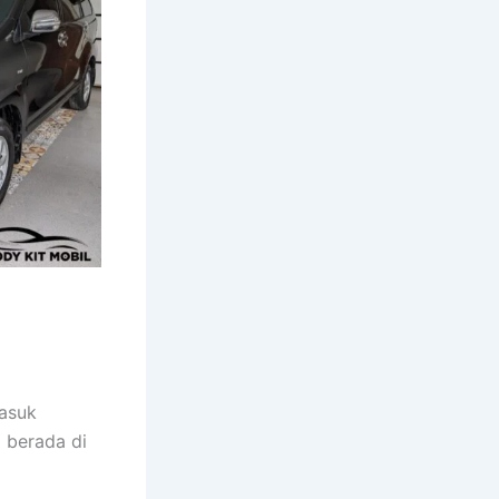
masuk
a berada di