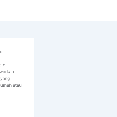
au
a di
awarkan
 yang
rumah atau