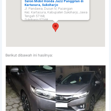
Salon Mobil Honda Jazz Panggilan di
Kartasura, Sukoharjo
Jl. Pandawa, Dusun IV, Pucangan
Kec. Kartasura, Kabupaten Sukoharjo, Jawa
Tengah 57168,
Sukoharjo
57168
Berikut dibawah ini hasilnya: