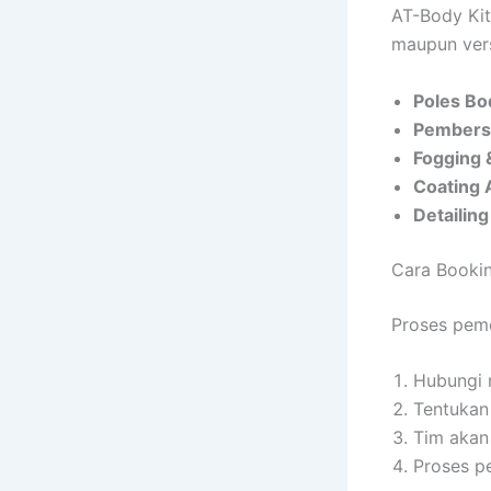
AT-Body Kit
maupun vers
Poles Bo
Pembersi
Fogging 
Coating 
Detailin
Cara Bookin
Proses peme
Hubungi 
Tentukan 
Tim akan
Proses p