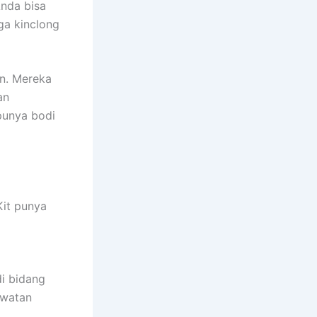
Anda bisa
ga kinclong
an. Mereka
an
punya bodi
Kit punya
di bidang
awatan