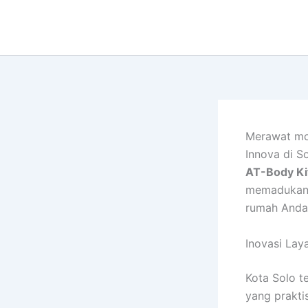
Lewati
ke
konten
Merawat mob
Innova di S
AT-Body Ki
memadukan k
rumah Anda
Inovasi Lay
Kota Solo t
yang prakti