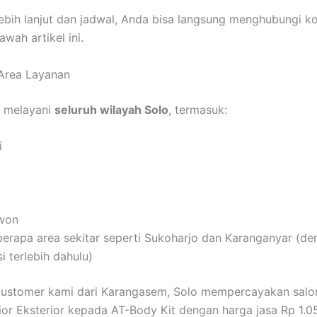
lebih lanjut dan jadwal, Anda bisa langsung menghubungi k
wah artikel ini.
Area Layanan
t melayani
seluruh wilayah Solo
, termasuk:
i
iwon
berapa area sekitar seperti Sukoharjo dan Karanganyar (d
i terlebih dahulu)
customer kami dari Karangasem, Solo mempercayakan salo
rior Eksterior kepada AT-Body Kit dengan harga jasa Rp 1.05