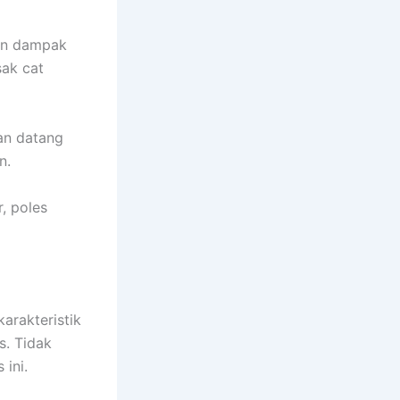
kan dampak
sak cat
an datang
n.
, poles
arakteristik
s. Tidak
ini.