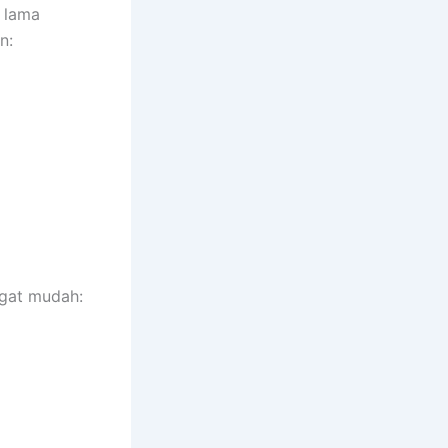
g lama
n:
ngat mudah: