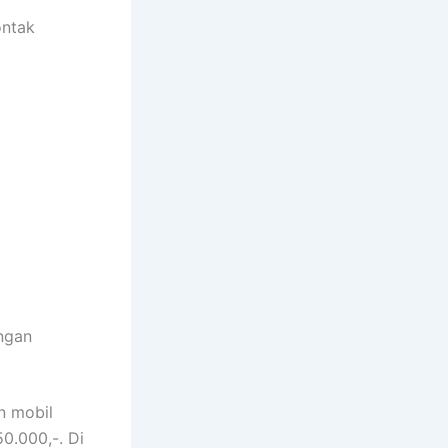
ontak
engan
n mobil
0.000,-. Di