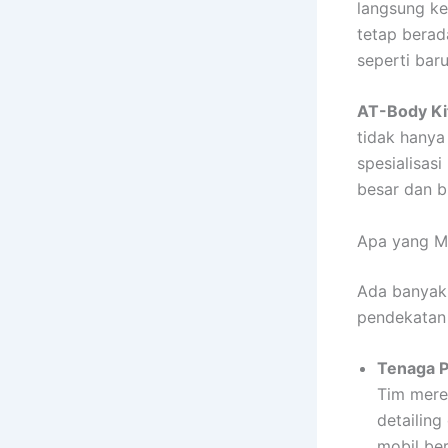
langsung k
tetap berad
seperti bar
AT-Body Ki
tidak hanya
spesialisas
besar dan b
Apa yang M
Ada banyak 
pendekatan 
Tenaga P
Tim merek
detailin
mobil ber