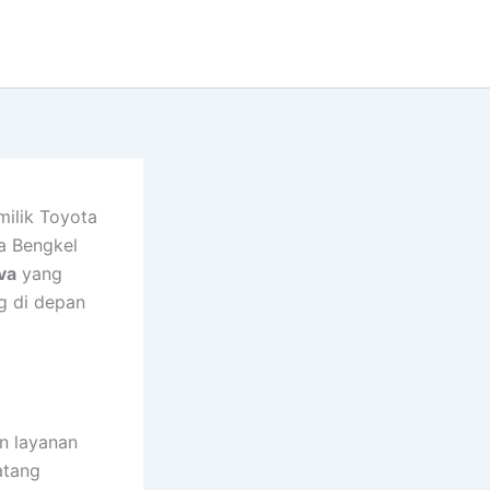
milik Toyota
pa Bengkel
va
yang
g di depan
n layanan
atang