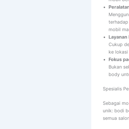
Peralata
Mengguna
terhadap
mobil ma
Layanan 
Cukup de
ke lokasi
Fokus pad
Bukan sek
body unt
Spesialis P
Sebagai mob
unik: bodi b
semua salon