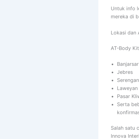
Untuk info 
mereka di ba
Lokasi dan 
AT-Body Ki
Banjarsar
Jebres
Serengan
Laweyan
Pasar Kl
Serta be
konfirmas
Salah satu 
Innova Inte