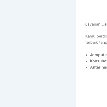
Layanan Cet
Kamu berdom
terbaik tan
Jemput d
Konsultas
Antar ha