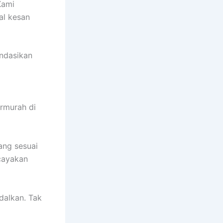
Kami
al kesan
ndasikan
rmurah di
yang sesuai
cayakan
dalkan. Tak