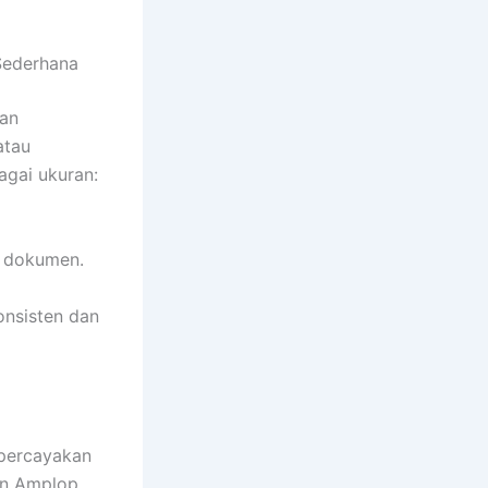
Sederhana
an
atau
agai ukuran:
n dokumen.
onsisten dan
mpercayakan
an Amplop