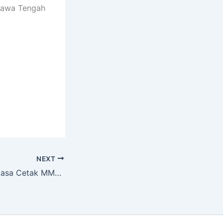
Jawa Tengah
NEXT
Harga Termurah Jasa Cetak MMT Ukuran 60×100 cm di Sukoharjo