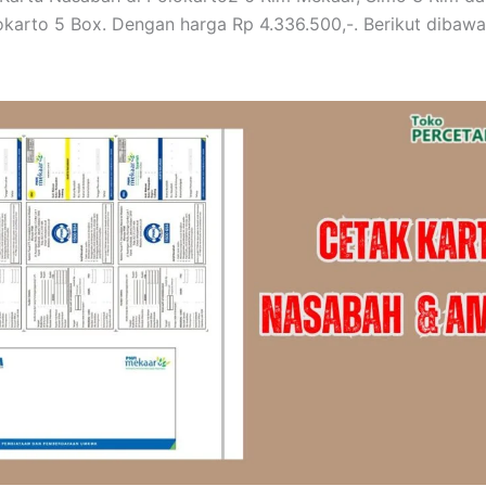
karto 5 Box. Dengan harga Rp 4.336.500,-. Berikut dibawah