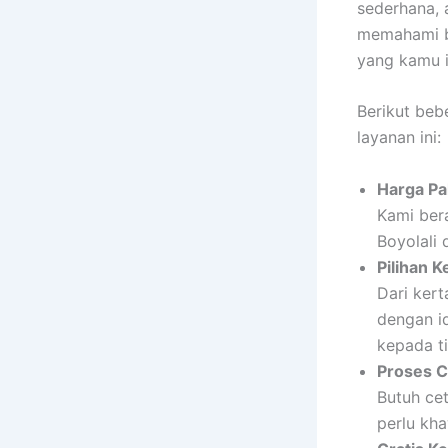
sederhana, 
memahami ba
yang kamu i
Berikut beb
layanan ini:
Harga Pa
Kami ber
Boyolali
Pilihan 
Dari kert
dengan i
kepada t
Proses C
Butuh ce
perlu kha