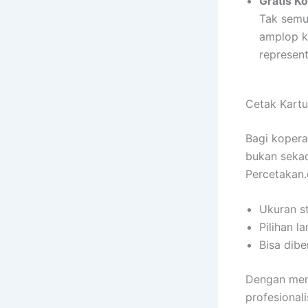
Gratis K
Tak semu
amplop k
represent
Cetak Kartu
Bagi kopera
bukan sekad
Percetakan.
Ukuran s
Pilihan l
Bisa dibe
Dengan men
profesional