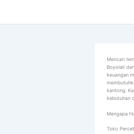
Lewati
ke
konten
Mencari tem
Boyolali da
keuangan m
membutuhkan
kantong. Ka
kebutuhan 
Mengapa Ha
Toko Percet