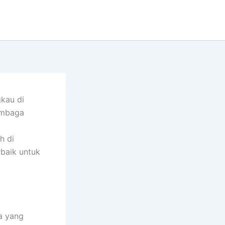
kau di
lembaga
h di
rbaik untuk
a yang