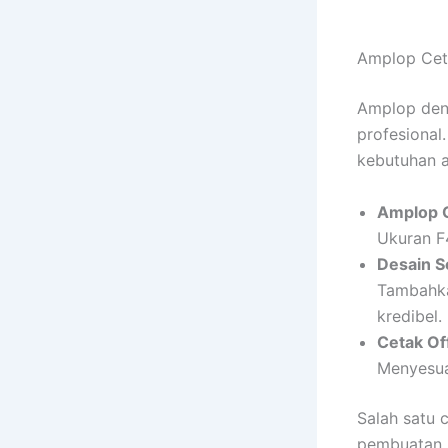
Amplop Cet
Amplop den
profesional
kebutuhan a
Amplop C
Ukuran F
Desain S
Tambahka
kredibel.
Cetak Off
Menyesua
Salah satu 
pembuatan 