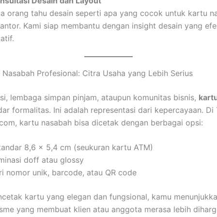
onsultasi Desain dan Layout
a orang tahu desain seperti apa yang cocok untuk kartu n
antor. Kami siap membantu dengan insight desain yang efe
atif.
 Nasabah Profesional: Citra Usaha yang Lebih Serius
si, lembaga simpan pinjam, ataupun komunitas bisnis,
kart
ar formalitas. Ini adalah representasi dari kepercayaan. Di
com, kartu nasabah bisa dicetak dengan berbagai opsi:
tandar 8,6 x 5,4 cm (seukuran kartu ATM)
aminasi doff atau glossy
ri nomor unik, barcode, atau QR code
cetak kartu yang elegan dan fungsional, kamu menunjukk
isme yang membuat klien atau anggota merasa lebih diharg