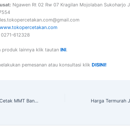
usat:
Ngawen Rt 02 Rw 07 Kragilan Mojolaban Sukoharjo 
57554
les.tokopercetakan.com@gmail.com
www.tokopercetakan.com
: 0271-612328
 produk lainnya klik tautan
INI
.
elakukan pemesanan atau konsultasi klik
DISINI!
Harga Termurah Cetak MMT Banner Ukuran 150 x 100 dan 50 x 100 cm di Sukoharjo