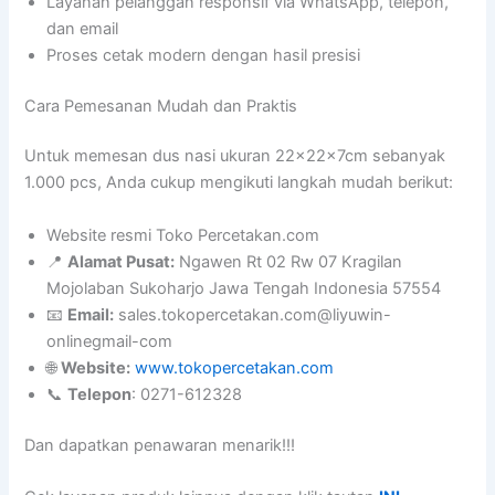
Layanan pelanggan responsif via WhatsApp, telepon,
dan email
Proses cetak modern dengan hasil presisi
Cara Pemesanan Mudah dan Praktis
Untuk memesan dus nasi ukuran 22x22x7cm sebanyak
1.000 pcs, Anda cukup mengikuti langkah mudah berikut:
Website resmi Toko Percetakan.com
📍
Alamat Pusat:
Ngawen Rt 02 Rw 07 Kragilan
Mojolaban Sukoharjo Jawa Tengah Indonesia 57554
📧
Email:
sales.tokopercetakan.com@liyuwin-
onlinegmail-com
🌐
Website:
www.tokopercetakan.com
📞
Telepon
: 0271-612328
Dan dapatkan penawaran menarik!!!