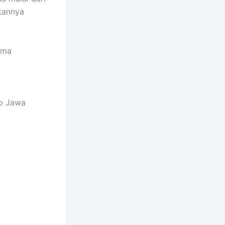
kannya
ima
jo Jawa