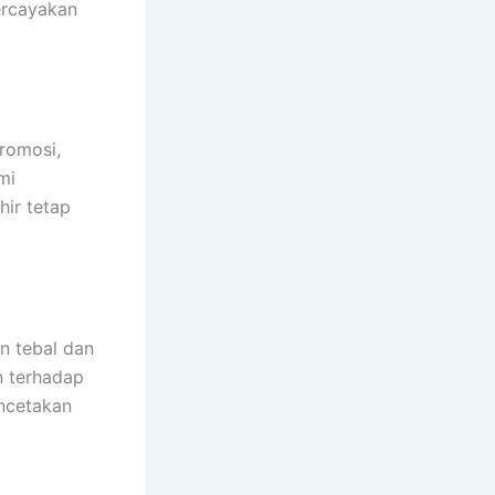
ercayakan
romosi,
mi
hir tetap
n tebal dan
n terhadap
ncetakan