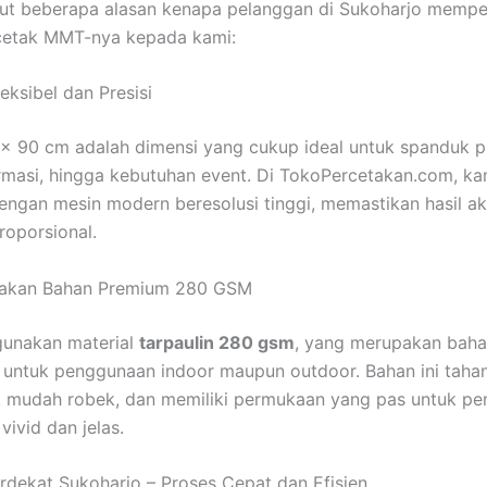
kut beberapa alasan kenapa pelanggan di Sukoharjo memp
cetak MMT-nya kepada kami:
eksibel dan Presisi
x 90 cm adalah dimensi yang cukup ideal untuk spanduk p
rmasi, hingga kebutuhan event. Di TokoPercetakan.com, ka
ngan mesin modern beresolusi tinggi, memastikan hasil ak
roporsional.
akan Bahan Premium 280 GSM
unakan material
tarpaulin 280 gsm
, yang merupakan baha
 untuk penggunaan indoor maupun outdoor. Bahan ini taha
k mudah robek, dan memiliki permukaan yang pas untuk pe
vivid dan jelas.
rdekat Sukoharjo – Proses Cepat dan Efisien