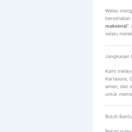
Walau meng
bersahabat.
maksimal
”.
selalu melal
Jangkauan P
Kami melaya
Kartasura, 
aman, dan d
untuk memas
Butuh Bantu
Belum punya