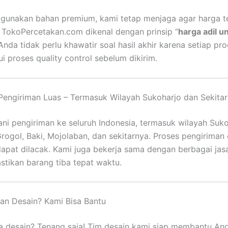
gunakan bahan premium, kami tetap menjaga agar harga t
 TokoPercetakan.com dikenal dengan prinsip “
harga adil u
 Anda tidak perlu khawatir soal hasil akhir karena setiap pr
ui proses quality control sebelum dikirim.
engiriman Luas – Termasuk Wilayah Sukoharjo dan Sekita
ni pengiriman ke seluruh Indonesia, termasuk wilayah Suko
Grogol, Baki, Mojolaban, dan sekitarnya. Proses pengiriman 
apat dilacak. Kami juga bekerja sama dengan berbagai jas
tikan barang tiba tepat waktu.
an Desain? Kami Bisa Bantu
 desain? Tenang saja! Tim desain kami siap membantu And