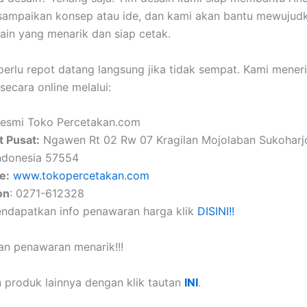
sampaikan konsep atau ide, dan kami akan bantu mewujud
ain yang menarik dan siap cetak.
perlu repot datang langsung jika tidak sempat. Kami mener
ecara online melalui:
resmi Toko Percetakan.com
 Pusat:
Ngawen Rt 02 Rw 07 Kragilan Mojolaban Sukohar
ndonesia 57554
e:
www.tokopercetakan.com
on
: 0271-612328
ndapatkan info penawaran harga klik
DISINI!!
n penawaran menarik!!!
 produk lainnya dengan klik tautan
INI
.