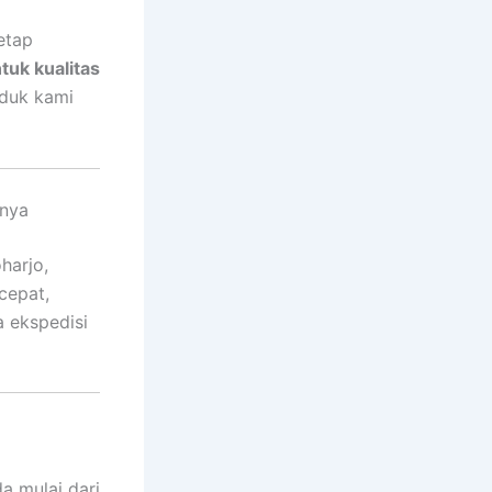
etap
ntuk kualitas
oduk kami
rnya
harjo,
cepat,
a ekspedisi
a mulai dari