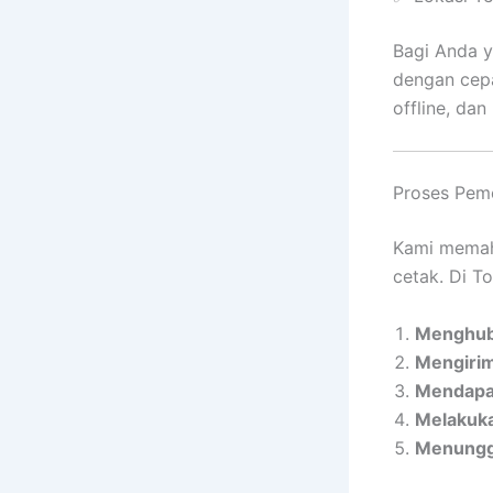
Bagi Anda y
dengan cepa
offline, dan
Proses Pem
Kami memah
cetak. Di T
Menghub
Mengirimk
Mendapat
Melakuka
Menunggu