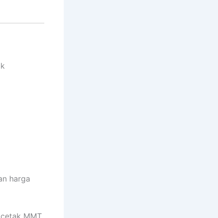
ak
an harga
n cetak MMT