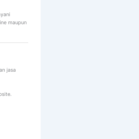
ayani
line maupun
n jasa
site.