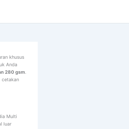
uran khusus
tuk Anda
an 280 gsm
.
l cetakan
ia Multi
l luar