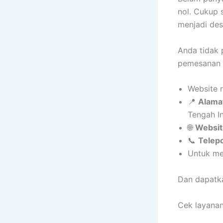
nol. Cukup 
menjadi des
Anda tidak 
pemesanan s
Website 
📍
Alamat
Tengah I
🌐
Websit
📞
Telep
Untuk me
Dan dapatka
Cek layanan