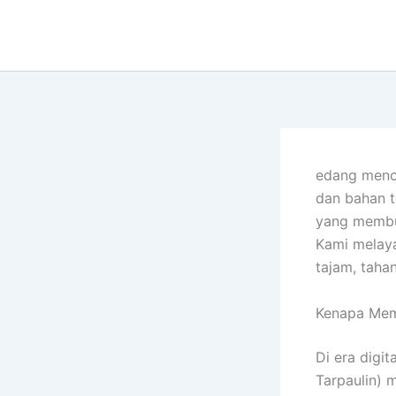
Lewati
ke
konten
edang menc
dan bahan t
yang memb
Kami melaya
tajam, taha
Kenapa Mem
Di era digi
Tarpaulin) m