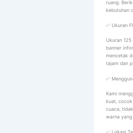
ruang. Beri
kebutuhan 
✅ Ukuran Fl
Ukuran 125 
banner info
mencetak de
tajam dan p
✅ Menggun
Kami mengg
kuat, cocok
cuaca, tida
warna yang 
✅ Lokasi Te