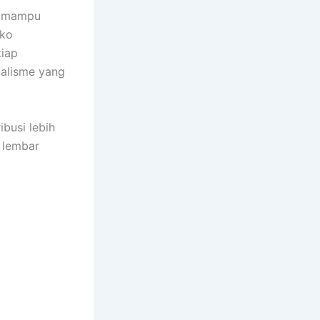
a mampu
oko
tiap
nalisme yang
ibusi lebih
n lembar