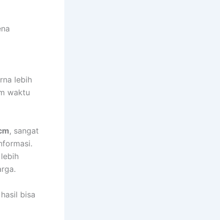
ena
na lebih
am waktu
 cm
, sangat
nformasi.
lebih
arga.
hasil bisa