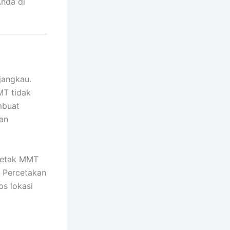
Anda di
jangkau.
MT tidak
mbuat
an
cetak MMT
 Percetakan
ps lokasi