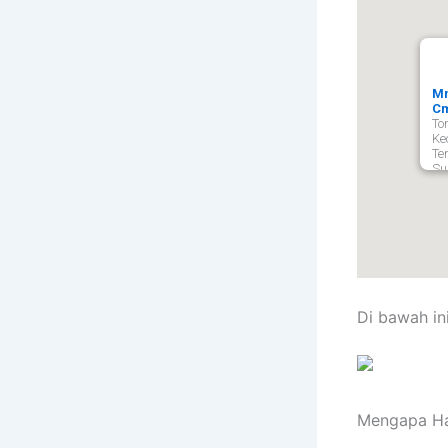
Mm
Cm
Tor
Ke
Te
Su
Di bawah in
Mengapa Ha