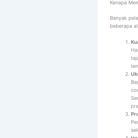
Kenapa Mem
Banyak pel
beberapa al
Ku
Ha
ta
la
Uk
Ba
co
Se
pr
Pr
Pe
se
Ha