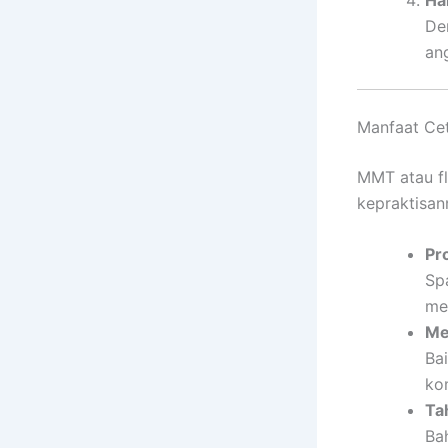
De
an
Manfaat Ce
MMT atau fle
kepraktisan
Pr
Sp
me
Me
Ba
ko
Ta
Ba