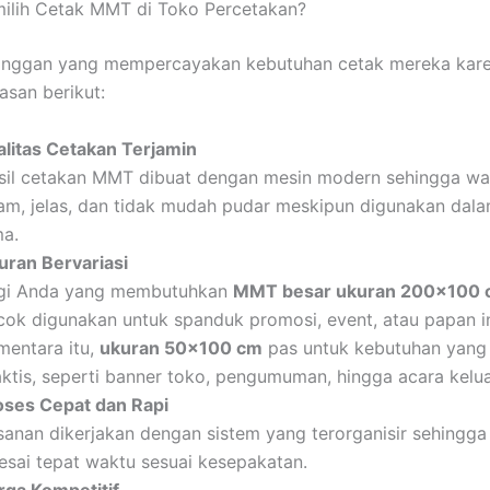
ilih Cetak MMT di Toko Percetakan?
anggan yang mempercayakan kebutuhan cetak mereka kar
asan berikut:
alitas Cetakan Terjamin
sil cetakan MMT dibuat dengan mesin modern sehingga war
jam, jelas, dan tidak mudah pudar meskipun digunakan dal
ma.
uran Bervariasi
gi Anda yang membutuhkan
MMT besar ukuran 200×100
cok digunakan untuk spanduk promosi, event, atau papan i
mentara itu,
ukuran 50×100 cm
pas untuk kebutuhan yang 
aktis, seperti banner toko, pengumuman, hingga acara kelu
oses Cepat dan Rapi
sanan dikerjakan dengan sistem yang terorganisir sehingga 
lesai tepat waktu sesuai kesepakatan.
rga Kompetitif