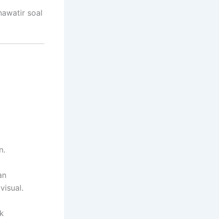
hawatir soal
n.
an
isual.
k