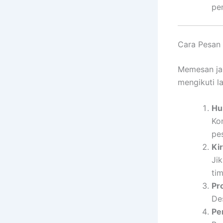
pe
Cara Pesan
Memesan ja
mengikuti l
Hu
Ko
pe
Ki
Jik
ti
Pr
De
Pe