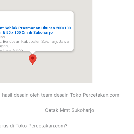
t Seblak Prasmanan Ukuran 200×100
 & 50 x 100 Cm di Sukoharjo
iyo
c. Bendosari Kabupaten Sukoharjo Jawa
ngah,
koharjo
57528
i hasil desain oleh team desain Toko Percetakan.com:
rus di Toko Percetakan.com?