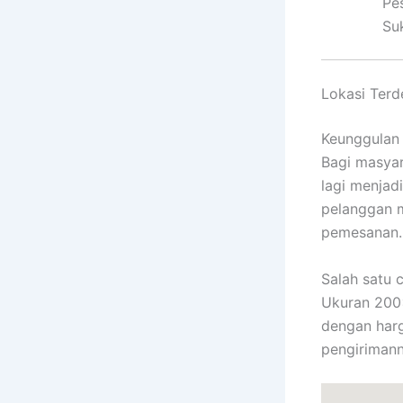
Pes
Su
Lokasi Terd
Keunggulan 
Bagi masyar
lagi menjad
pelanggan 
pemesanan.
Salah satu
Ukuran 200
dengan harg
pengirimann