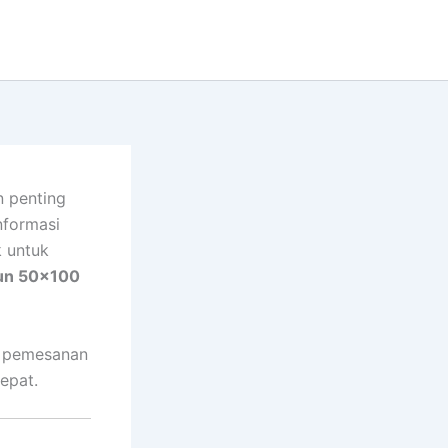
n penting
nformasi
k untuk
un 50×100
, pemesanan
epat.