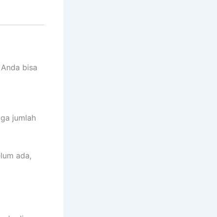
 Anda bisa
gga jumlah
elum ada,