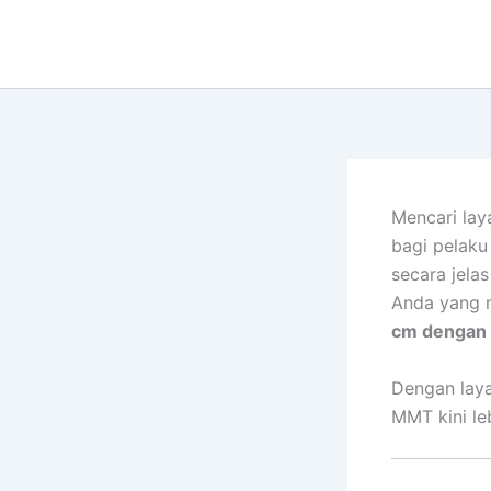
Lewati
ke
konten
Mencari lay
bagi pelaku
secara jela
Anda yang
cm dengan k
Dengan laya
MMT kini le