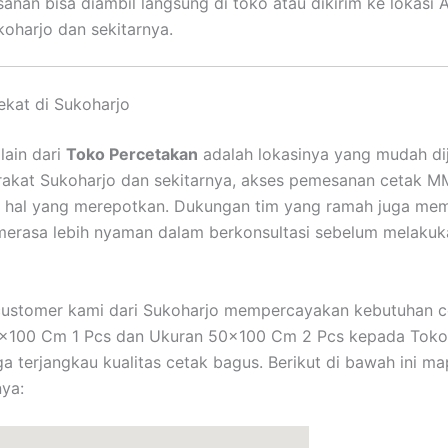
anan bisa diambil langsung di toko atau dikirim ke lokasi 
koharjo dan sekitarnya.
ekat di Sukoharjo
lain dari
Toko Percetakan
adalah lokasinya yang mudah di
akat Sukoharjo dan sekitarnya, akses pemesanan cetak M
i hal yang merepotkan. Dukungan tim yang ramah juga me
merasa lebih nyaman dalam berkonsultasi sebelum melakuk
 customer kami dari Sukoharjo mempercayakan kebutuhan 
×100 Cm 1 Pcs dan Ukuran 50×100 Cm 2 Pcs kepada Toko
a terjangkau kualitas cetak bagus. Berikut di bawah ini ma
ya: