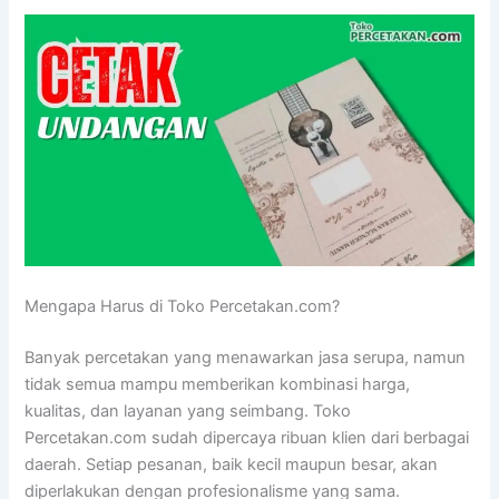
Mengapa Harus di Toko Percetakan.com?
Banyak percetakan yang menawarkan jasa serupa, namun
tidak semua mampu memberikan kombinasi harga,
kualitas, dan layanan yang seimbang. Toko
Percetakan.com sudah dipercaya ribuan klien dari berbagai
daerah. Setiap pesanan, baik kecil maupun besar, akan
diperlakukan dengan profesionalisme yang sama.