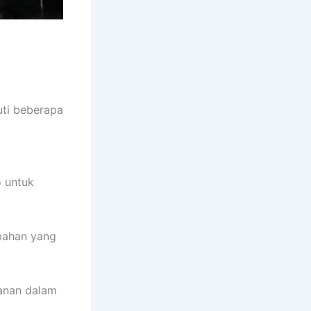
uti beberapa
 untuk
 bahan yang
anan dalam