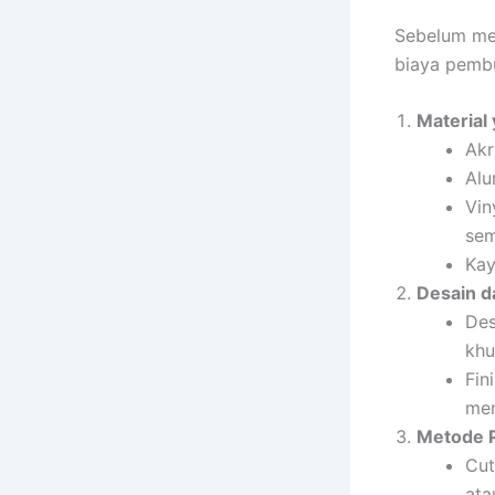
Sebelum me
biaya pemb
Material
Akr
Alu
Vin
sem
Kay
Desain d
Des
khu
Fin
mem
Metode 
Cut
ata