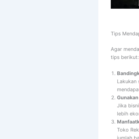
Tips Menda
Agar mendap
tips berikut:
Bandingk
Lakukan 
mendapat
Gunakan 
Jika bisn
lebih eko
Manfaatk
Toko Rek
jumlah b