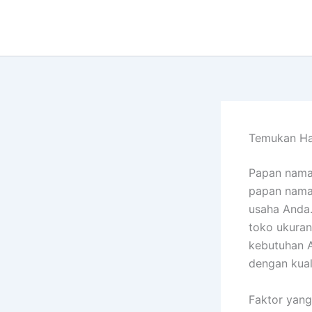
Lewati
ke
konten
Temukan Ha
Papan nama 
papan nama 
usaha Anda
toko ukuran
kebutuhan A
dengan kual
Faktor yan