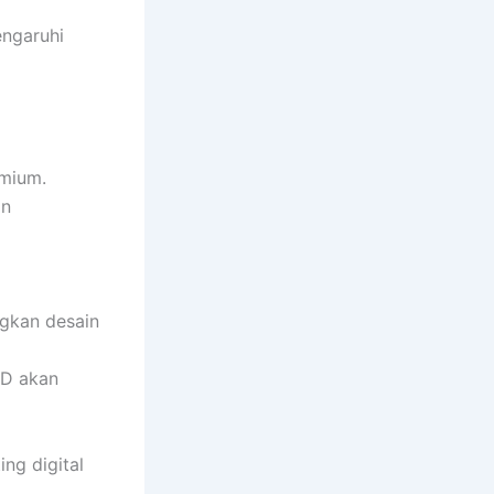
ngaruhi
emium.
an
ngkan desain
LED akan
ng digital