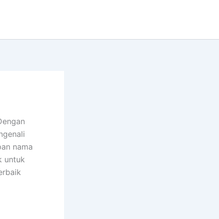
 Dengan
ngenali
pan nama
k untuk
erbaik