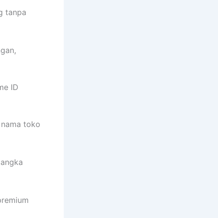
g tanpa
gan,
me ID
n nama toko
jangka
premium