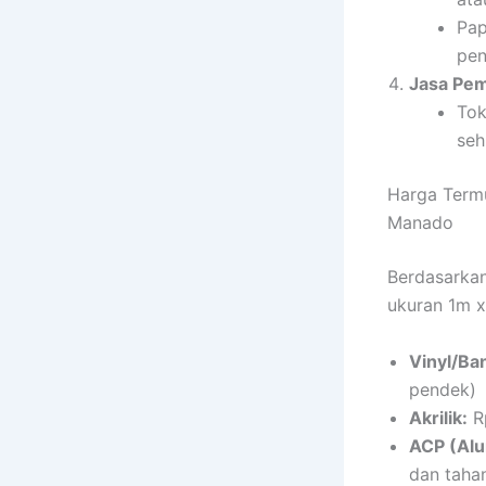
Pap
pen
Jasa Pe
Tok
seh
Harga Term
Manado
Berdasarkan
ukuran 1m x
Vinyl/Ba
pendek)
Akrilik:
Rp
ACP (Alu
dan taha