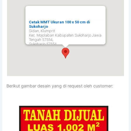
Cetak MMT Ukuran 100 x 50 cm di
Sukoharjo
Sidan, Klumprit
Kec. Mojolaban Kabupaten Sukoharjo Jawa
Tengah 57554,
Sukoharjo
57554
Berikut gambar desain yang di request oleh customer: