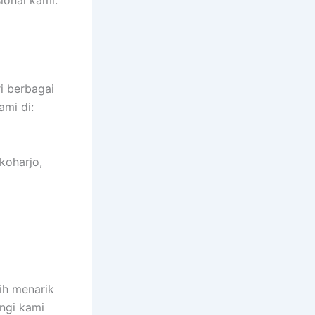
ional kami.
i berbagai
ami di:
koharjo,
ih menarik
ungi kami