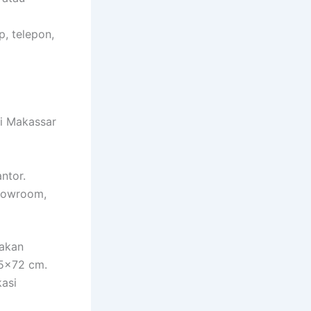
, telepon,
i Makassar
ntor.
showroom,
yakan
25×72 cm.
asi