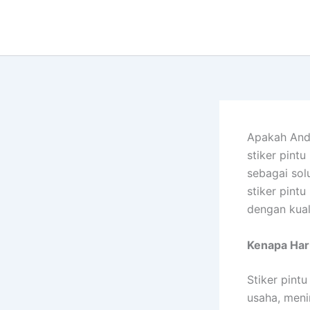
Lewati
ke
konten
Apakah And
stiker pint
sebagai sol
stiker pint
dengan kual
Kenapa Haru
Stiker pint
usaha, meni