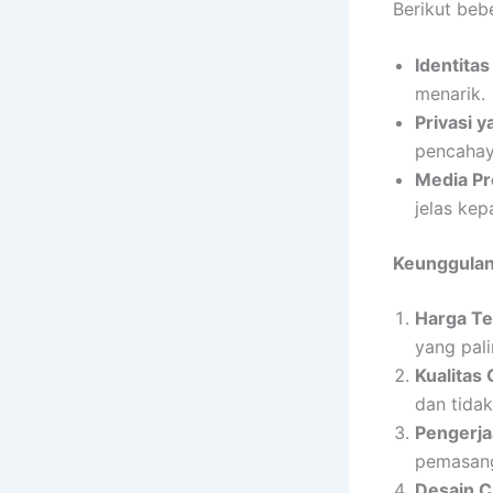
Berikut beb
Identita
menarik.
Privasi y
pencahay
Media Pr
jelas ke
Keunggulan
Harga Te
yang pali
Kualitas
dan tida
Pengerja
pemasanga
Desain C