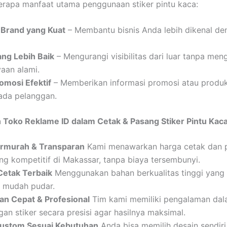
erapa manfaat utama penggunaan stiker pintu kaca:
s Brand yang Kuat
– Membantu bisnis Anda lebih dikenal de
ang Lebih Baik
– Mengurangi visibilitas dari luar tanpa men
aan alami.
omosi Efektif
– Memberikan informasi promosi atau produ
pada pelanggan.
 Toko Reklame ID dalam Cetak & Pasang Stiker Pintu Kac
rmurah & Transparan
Kami menawarkan harga cetak dan
ng kompetitif di Makassar, tanpa biaya tersembunyi.
 Cetak Terbaik
Menggunakan bahan berkualitas tinggi yang
k mudah pudar.
an Cepat & Profesional
Tim kami memiliki pengalaman da
n stiker secara presisi agar hasilnya maksimal.
ustom Sesuai Kebutuhan
Anda bisa memilih desain sendiri