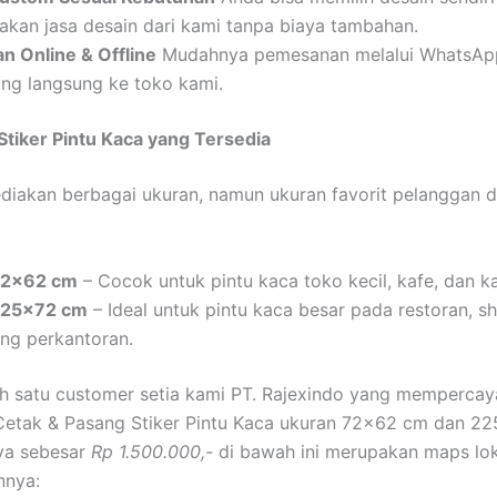
kan jasa desain dari kami tanpa biaya tambahan.
n Online & Offline
Mudahnya pemesanan melalui WhatsApp
ang langsung ke toko kami.
 Stiker Pintu Kaca yang Tersedia
iakan berbagai ukuran, namun ukuran favorit pelanggan d
72×62 cm
– Cocok untuk pintu kaca toko kecil, kafe, dan ka
225×72 cm
– Ideal untuk pintu kaca besar pada restoran, 
ng perkantoran.
ah satu customer setia kami PT. Rajexindo yang memperca
Cetak & Pasang Stiker Pintu Kaca ukuran 72×62 cm dan 2
ya sebesar
Rp 1.500.000,-
di bawah ini merupakan maps lok
nya: