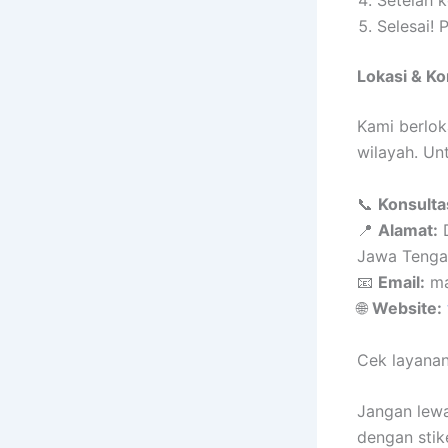
Setelah k
Selesai! 
Lokasi & K
Kami berlok
wilayah. Un
📞
Konsulta
📍
Alamat:
D
Jawa Tenga
📧
Email:
ma
🌐
Website:
Cek layanan
Jangan lewa
dengan stik