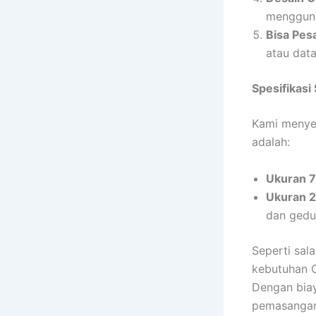
mengguna
Bisa Pesa
atau dat
Spesifikasi
Kami menyed
adalah:
Ukuran 
Ukuran 
dan gedu
Seperti sal
kebutuhan 
Dengan bia
pemasangan