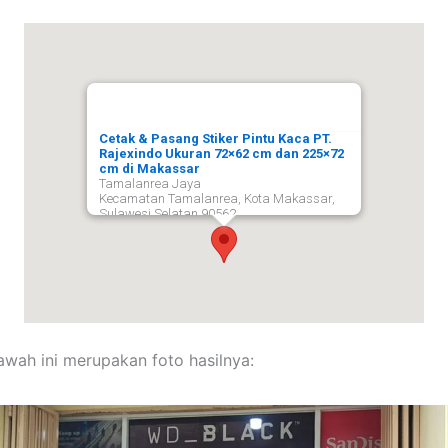
Cetak & Pasang Stiker Pintu Kaca PT.
Rajexindo Ukuran 72×62 cm dan 225×72
cm di Makassar
Tamalanrea Jaya
Kecamatan Tamalanrea, Kota Makassar,
Sulawesi Selatan 90562,
Makassar
90562
bawah ini merupakan foto hasilnya: