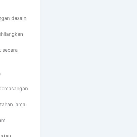
ngan desain
ghilangkan
k secara
a
 pemasangan
 tahan lama
lam
 atau