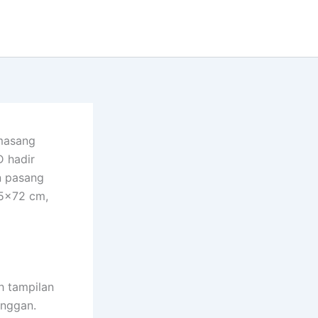
masang
D hadir
n pasang
25×72 cm,
h tampilan
anggan.