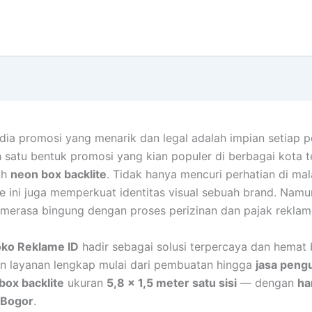
dia promosi yang menarik dan legal adalah impian setiap p
ah satu bentuk promosi yang kian populer di berbagai kota 
ah
neon box backlite
. Tidak hanya mencuri perhatian di mal
me ini juga memperkuat identitas visual sebuah brand. Nam
merasa bingung dengan proses perizinan dan pajak reklam
ko Reklame ID
hadir sebagai solusi terpercaya dan hemat 
n layanan lengkap mulai dari pembuatan hingga
jasa peng
box backlite
ukuran
5,8 x 1,5 meter satu sisi
— dengan
ha
 Bogor
.