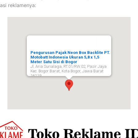
kasi reklamenya:
Pengurusan Pajak Neon Box Backlite PT.
Motobatt Indonesia Ukuran 5,8 x 1,5
Meter Satu Sisi di Bogor
Jl. Aria Surialaga, RT.01/RW.02, Pasir Jaya
Kec. Bogor Barat, Kota Bogor, Jawa Barat
16119,
Bogor
16119