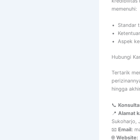
kredibilita
memenuhi:
Standar t
Ketentua
Aspek ke
Hubungi Kam
Tertarik me
perizinanny
hingga akhir
📞
Konsulta
📍
Alamat k
Sukoharjo,
📧
Email:
ma
🌐
Website: