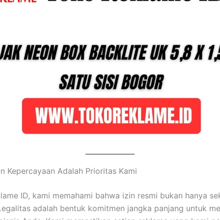
an Kepercayaan Adalah Prioritas Kami
lame ID, kami memahami bahwa izin resmi bukan hanya se
 Legalitas adalah bentuk komitmen jangka panjang untuk m