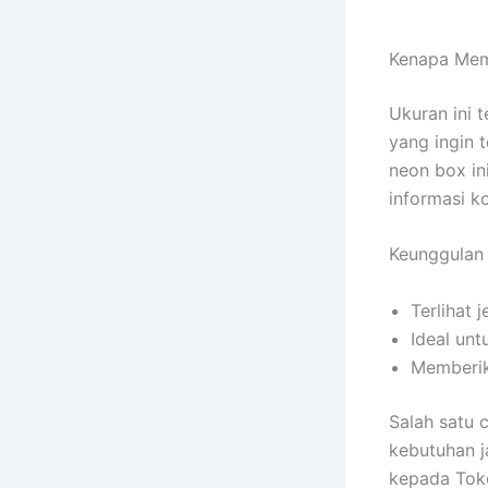
Kenapa Memi
Ukuran ini 
yang ingin 
neon box in
informasi k
Keunggulan 
Terlihat 
Ideal unt
Memberik
Salah satu 
kebutuhan j
kepada Toko