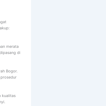
ngat
akup:
aan merata
 dipasang di
yah Bogor.
 prosedur
 kualitas
yi.