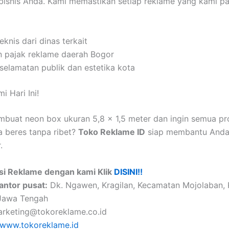
s bisnis Anda. Kami memastikan setiap reklame yang kami p
eknis dari dinas terkait
n pajak reklame daerah Bogor
selamatan publik dan estetika kota
i Hari Ini!
mbuat neon box ukuran 5,8 x 1,5 meter dan ingin semua pr
a beres tanpa ribet?
Toko Reklame ID
siap membantu Anda 
.
si Reklame dengan kami Klik
DISINI!!
antor pusat:
Dk. Ngawen, Kragilan, Kecamatan Mojolaban,
 Jawa Tengah
rketing@tokoreklame.co.id
www.tokoreklame.id