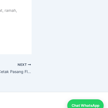
t, ramah,
NEXT
Harga Termurah Cetak Pasang Flexy 440 gr di Dinding Ukuran 310 cm x 230 cm di Sidoarjo
Chat WhatsApp