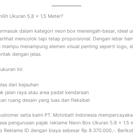
lih Ukuran 5,8 x 1,5 Meter?
termasuk dalam kategori neon box menengah-besar, ideal u
terlihat mencolok tapi tetap proporsional. Dengan lebar ham
i mampu menampung elemen visual penting seperti logo, s
ontak dengan jelas.
ukuran ini:
jelas dari kejauhan
uk jalan raya atau area padat kendaraan
an ruang desain yang luas dan fleksibel
customer setia kami PT. Motobatt Indonesia mempercayaka
asa pengurusan pajak reklame Neon Box Ukuran 5.8 x 1.5 me
 Reklame ID dengan biaya sebesar Rp 8.370.000,-. Beriku