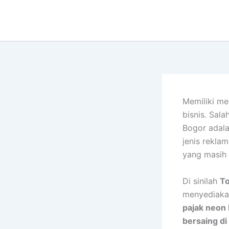
Lewati
ke
konten
Memiliki me
bisnis. Sal
Bogor adal
jenis rekla
yang masih 
Di sinilah
To
menyediaka
pajak neon 
bersaing di