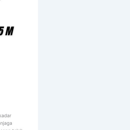
kadar
enjaga