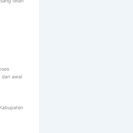
asang telah
oses
dari awal
 Kabupaten