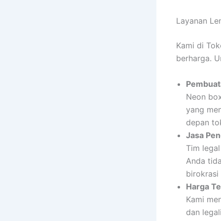
Layanan Len
Kami di Tok
berharga. U
Pembuata
Neon box
yang mem
depan tok
Jasa Pen
Tim lega
Anda tida
birokras
Harga Te
Kami me
dan legal