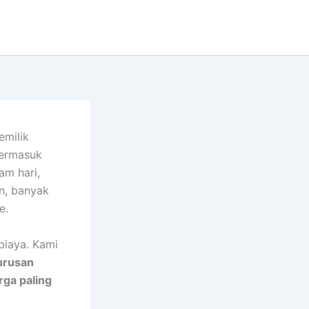
emilik
termasuk
am hari,
un, banyak
e.
biaya. Kami
urusan
rga paling