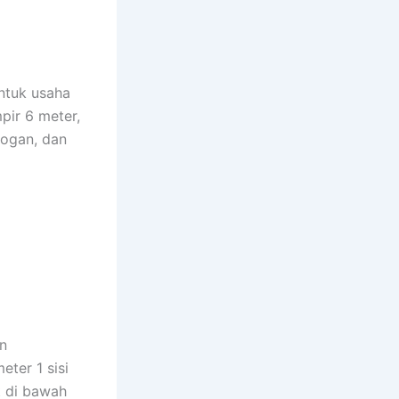
ntuk usaha
pir 6 meter,
logan, dan
n
ter 1 sisi
t di bawah