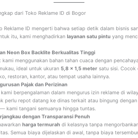
gkap dari Toko Reklame ID di Bogor
o Reklame ID mengerti bahwa setiap detik dalam bisnis sa
ntuk itu, kami menghadirkan
layanan satu pintu
yang menc
n Neon Box Backlite Berkualitas Tinggi
 kami menggunakan bahan tahan cuaca dengan pencahay
ukau, ideal untuk ukuran
5,8 x 1,5 meter
satu sisi. Cocok
o, restoran, kantor, atau tempat usaha lainnya.
gurusan Pajak dan Perizinan
l kami berpengalaman dalam mengurus izin reklame di wila
k perlu repot datang ke dinas terkait atau bingung dengan
i — kami tangani semuanya hingga tuntas.
rjangkau dengan Transparansi Penuh
nawarkan
harga termurah
di kelasnya tanpa mengorbankan
itas. Semua biaya dijelaskan di awal, tanpa biaya tersembun