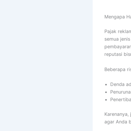
Mengapa Ha
Pajak rekla
semua jenis
pembayaran 
reputasi bi
Beberapa ri
Denda adm
Penuruna
Penertib
Karenanya, 
agar Anda b