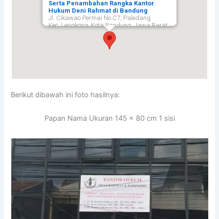
Serta Penambahan Rangka Kantor
Hukum Deni Rahmat di Bandung
Jl. Cikawao Permai No.C7, Paledang
Kec. Lengkong, Kota Bandung, Jawa Barat
40261,
Bandung
40261
Berikut dibawah ini foto hasilnya:
Papan Nama Ukuran 145 x 80 cm 1 sisi