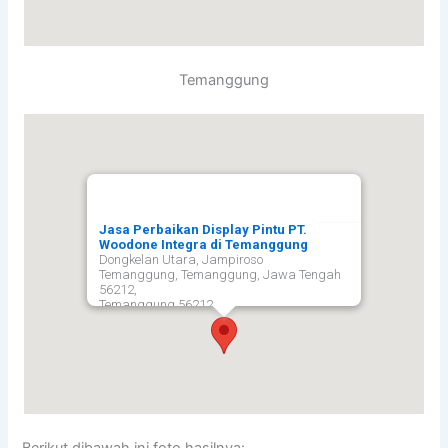
Temanggung
Jasa Perbaikan Display Pintu PT.
Woodone Integra di Temanggung
Dongkelan Utara, Jampiroso
Temanggung, Temanggung, Jawa Tengah
56212,
Temanggung
56212
Berikut dibawah ini foto hasilnya: