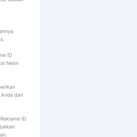
kannya
s.
me ID
ksi Neon
erikan
 Anda dari
Reklame ID.
jukkan
an.