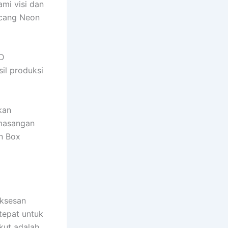
mi visi dan
ncang Neon
ID
il produksi
kan
emasangan
n Box
uksesan
tepat untuk
kut adalah