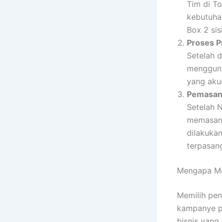
Tim di T
kebutuha
Box 2 sis
Proses P
Setelah d
mengguna
yang akur
Pemasang
Setelah 
memasang
dilakuka
terpasan
Mengapa Me
Memilih pen
kampanye pe
bisnis yang