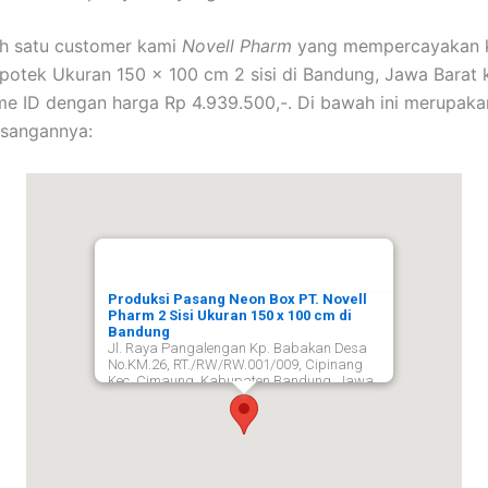
ah satu customer kami
Novell Pharm
yang mempercayakan 
otek Ukuran 150 x 100 cm 2 sisi di Bandung, Jawa Barat
e ID dengan harga Rp 4.939.500,-. Di bawah ini merupak
asangannya:
Produksi Pasang Neon Box PT. Novell
Pharm 2 Sisi Ukuran 150 x 100 cm di
Bandung
Jl. Raya Pangalengan Kp. Babakan Desa
No.KM.26, RT./RW/RW.001/009, Cipinang
Kec. Cimaung, Kabupaten Bandung, Jawa
Barat 40374,
Bandung
40374