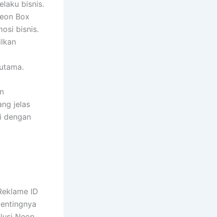
laku bisnis.
Neon Box
osi bisnis.
lkan
 utama.
n
ng jelas
i dengan
Reklame ID
pentingnya
lusi Neon