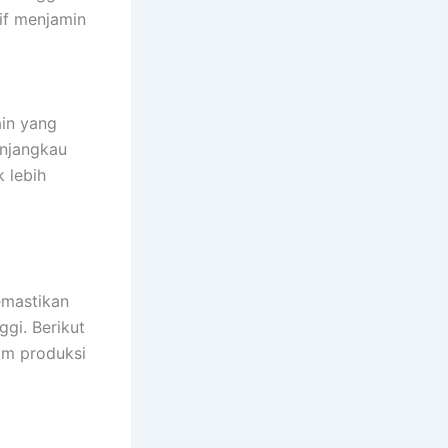
if menjamin
in yang
enjangkau
 lebih
emastikan
gi. Berikut
am produksi