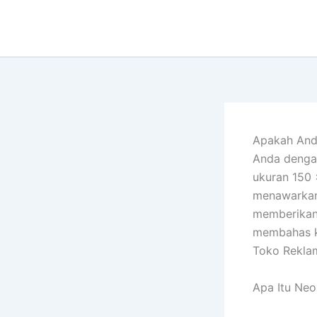
Lewati
ke
konten
Apakah Anda
Anda denga
ukuran 150 
menawarkan
memberikan 
membahas ke
Toko Reklam
Apa Itu Neo