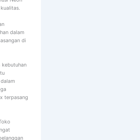
kualitas.
an
tahan dalam
masangan di
n kebutuhan
tu
f dalam
uga
x terpasang
Toko
angat
 pelanggan