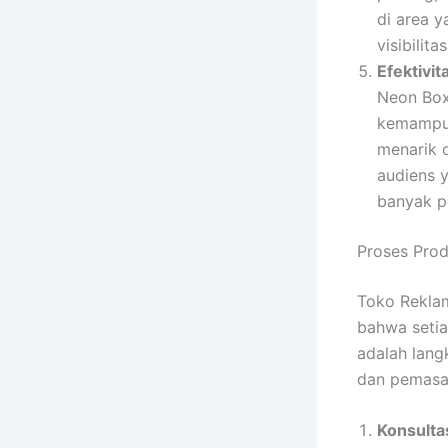
di area 
visibilit
Efektivit
Neon Box 
kemampua
menarik 
audiens 
banyak p
Proses Prod
Toko Reklam
bahwa setia
adalah lang
dan pemasa
Konsulta