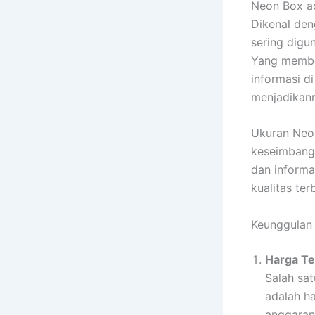
Neon Box ad
Dikenal de
sering digu
Yang membe
informasi di
menjadikanny
Ukuran Neon
keseimbanga
dan informa
kualitas te
Keunggulan 
Harga Te
Salah sa
adalah h
anggaran