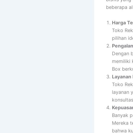
beberapa a
Harga Te
Toko Rek
pilihan i
Pengalam
Dengan b
memiliki
Box berku
Layanan 
Toko Rek
layanan 
konsulta
Kepuasan
Banyak p
Mereka t
bahwa ku