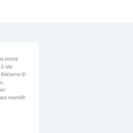
s bisnis
2 sisi
o Reklame ID
x,
kan
apa memilih