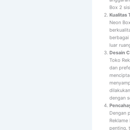
Box 2 sis
Kualitas
Neon Box
berkualit
berbagai
luar ruan
Desain C
Toko Rek
dan pref
mencipta
menyampa
dilakuka
dengan se
Pencaha
Dengan p
Reklame 
penting,