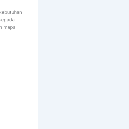
kebutuhan
 kepada
an maps