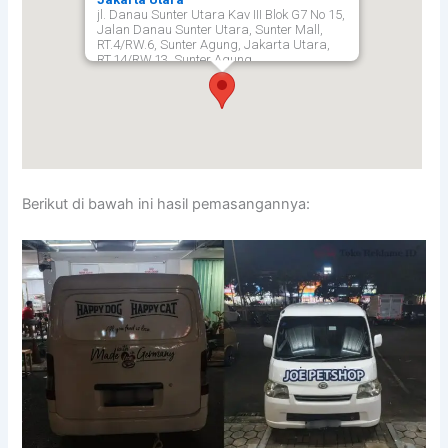
jl. Danau Sunter Utara Kav III Blok G7 No 15,
Jalan Danau Sunter Utara, Sunter Mall,
RT.4/RW.6, Sunter Agung, Jakarta Utara,
RT.14/RW.13, Sunter Agung
Kec. Tj. Priok, DKI Jakarta, Daerah Khusus
Ibukota Jakarta 14350,
Jakarta Utara
14350
Berikut di bawah ini hasil pemasangannya: