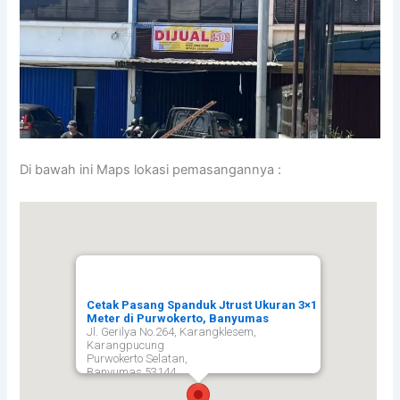
Di bawah ini Maps lokasi pemasangannya :
Cetak Pasang Spanduk Jtrust Ukuran 3×1
Meter di Purwokerto, Banyumas
Jl. Gerilya No.264, Karangklesem,
Karangpucung
Purwokerto Selatan,
Banyumas
53144