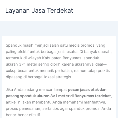
Lewati
Layanan Jasa Terdekat
ke
konten
Spanduk masih menjadi salah satu media promosi yang
paling efektif untuk berbagai jenis usaha. Di banyak daerah,
termasuk di wilayah
Kabupaten Banyumas
, spanduk
ukuran 3×1 meter sering dipilih karena ukurannya ideal—
cukup besar untuk menarik perhatian, namun tetap praktis
dipasang di berbagai lokasi strategis.
Jika Anda sedang mencari tempat
pesan jasa cetak dan
pasang spanduk ukuran 3×1 meter di Banyumas terdekat
,
artikel ini akan membantu Anda memahami manfaatnya,
proses pemesanan, serta tips agar spanduk promosi Anda
benar-benar efektif.