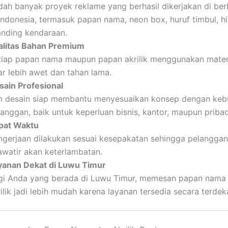
dah banyak proyek reklame yang berhasil dikerjakan di ber
 Indonesia, termasuk papan nama, neon box, huruf timbul, h
anding kendaraan.
alitas Bahan Premium
tiap papan nama maupun papan akrilik menggunakan materi
ar lebih awet dan tahan lama.
sain Profesional
m desain siap membantu menyesuaikan konsep dengan keb
anggan, baik untuk keperluan bisnis, kantor, maupun pribad
pat Waktu
ngerjaan dilakukan sesuai kesepakatan sehingga pelanggan 
awatir akan keterlambatan.
yanan Dekat di Luwu Timur
gi Anda yang berada di Luwu Timur, memesan papan nama
ilik jadi lebih mudah karena layanan tersedia secara terdek