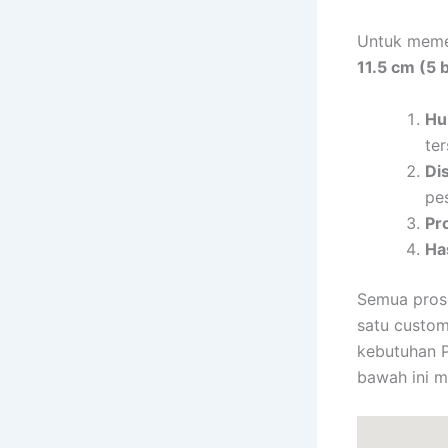
Untuk meme
11.5 cm (5 
Hu
ter
Di
pe
Pr
Has
Semua pros
satu custo
kebutuhan 
bawah ini 