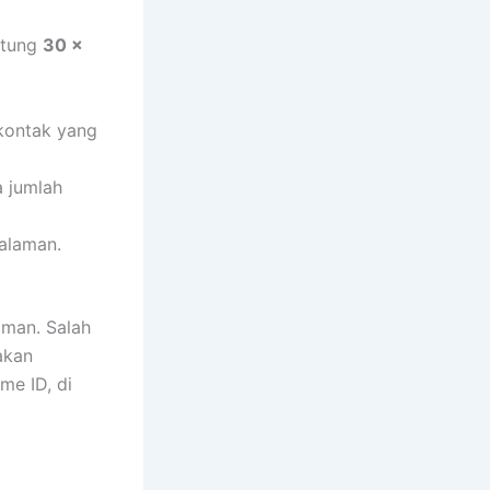
ntung
30 x
kontak yang
a jumlah
alaman.
aman. Salah
akan
e ID, di