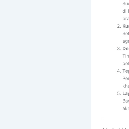
Su
di
br
Ku
Se
ag
De
Ti
pel
Te
Pe
kh
La
Ba
akr