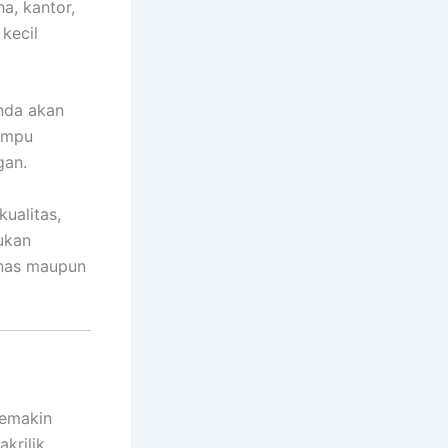
a, kantor,
 kecil
Anda akan
mampu
gan.
ualitas,
kukan
anas maupun
semakin
krilik