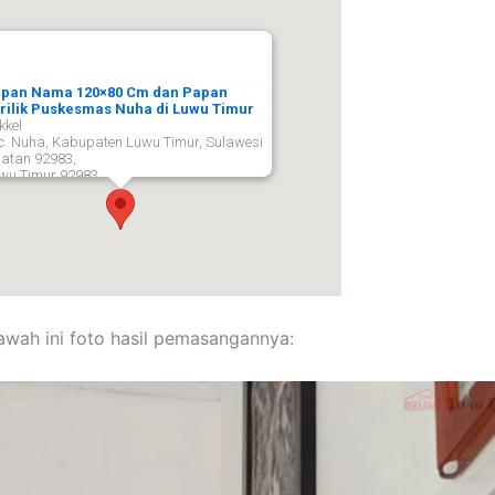
pan Nama 120×80 Cm dan Papan
rilik Puskesmas Nuha di Luwu Timur
kkel
c. Nuha, Kabupaten Luwu Timur, Sulawesi
latan 92983,
wu Timur
92983
bawah ini foto hasil pemasangannya: