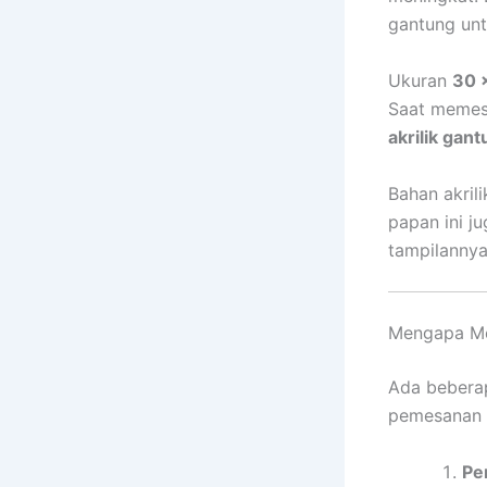
gantung unt
Ukuran
30 
Saat memes
akrilik gan
Bahan akrili
papan ini j
tampilannya
Mengapa Me
Ada beberap
pemesanan p
Pe