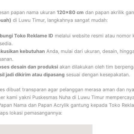
san papan nama ukuran
120×80 cm
dan papan akrilik ga
buah)
di Luwu Timur, langkahnya sangat mudah:
bungi Toko Reklame ID
melalui website resmi atau nomor 
sedia.
skusikan kebutuhan
Anda, mulai dari ukuran, desain, hingg
sanan.
oses desain dan produksi
akan dilakukan oleh tim berpeng
il jadi dikirim atau dipasang
sesuai dengan kesepakatan.
es dibuat transparan agar pelanggan merasa aman dan ny
mer kami yakni Puskesmas Nuha di Luwu Timur mempercay
Papan Nama dan Papan Acrylik gantung kepada Toko Reklam
maps lokasi pemasangannya: