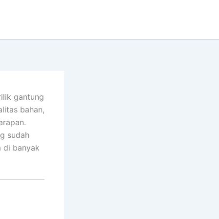
lik gantung
litas bahan,
arapan.
ng sudah
 di banyak