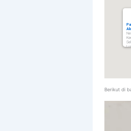
Pa
Ak
Ne
Ke
Se
Lu
Berikut di 