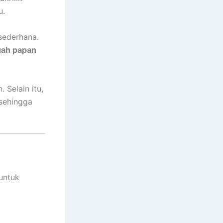
u.
sederhana.
uah papan
 Selain itu,
 sehingga
untuk