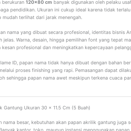
 berukuran
120×80 cm
banyak digunakan oleh pelaku usah
aga pendidikan. Ukuran ini cukup ideal karena tidak terlalu
 mudah terlihat dari jarak menengah.
n nama yang dibuat secara profesional, identitas bisnis 
h jelas. Warna, desain, hingga pemilihan font yang tepat 
 kesan profesional dan meningkatkan kepercayaan pelang
lame ID, papan nama tidak hanya dibuat dengan bahan berk
 melalui proses finishing yang rapi. Pemasangan dapat dila
oh sehingga papan nama awet meskipun terkena cuaca p
ik Gantung Ukuran 30 x 11.5 Cm (5 Buah)
n nama besar, kebutuhan akan papan akrilik gantung juga 
Banyak kantor, toko, maupun instansi menggunakan papan a