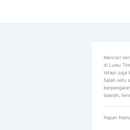
Lewati
ke
konten
Mencari te
di Luwu Tim
tetapi juga
Salah satu s
berpengala
daerah, ter
Papan Nama 