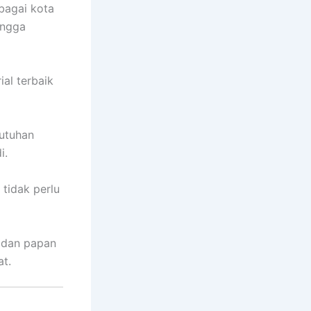
bagai kota
ingga
al terbaik
utuhan
i.
tidak perlu
 dan papan
at.