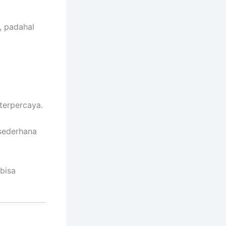
 padahal
.
 terpercaya.
 sederhana
bisa