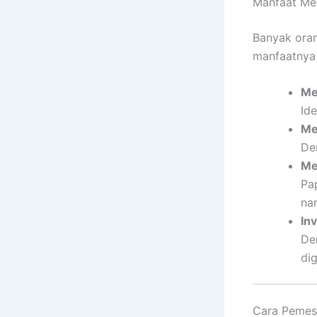
Manfaat Me
Banyak ora
manfaatnya 
Me
Id
Me
De
Me
Pa
na
In
De
di
Cara Pemes