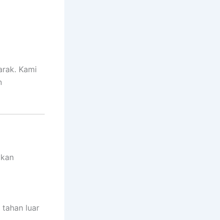
arak. Kami
n
akan
tahan luar