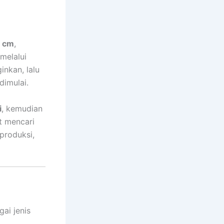
1 cm
,
melalui
nkan, lalu
imulai.
i
, kemudian
t mencari
produksi,
ai jenis