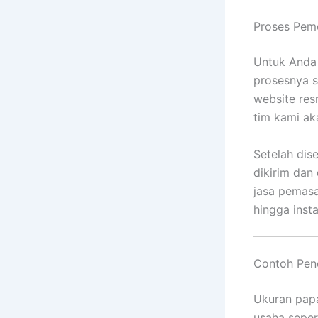
Proses Pem
Untuk Anda
prosesnya s
website res
tim kami ak
Setelah dis
dikirim dan
jasa pemasa
hingga inst
Contoh Pen
Ukuran pa
usaha sepert