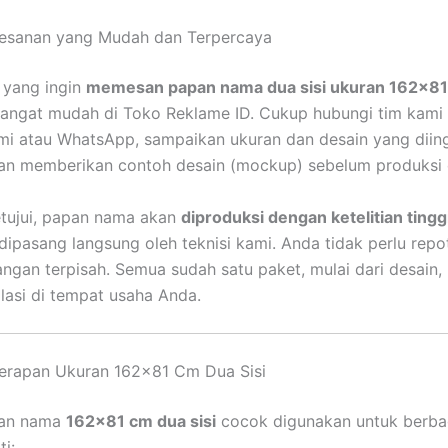
esanan yang Mudah dan Terpercaya
 yang ingin
memesan papan nama dua sisi ukuran 162×8
angat mudah di Toko Reklame ID. Cukup hubungi tim kami 
mi atau WhatsApp, sampaikan ukuran dan desain yang diingi
an memberikan contoh desain (mockup) sebelum produksi d
etujui, papan nama akan
diproduksi dengan ketelitian tingg
 dipasang langsung oleh teknisi kami. Anda tidak perlu repo
ngan terpisah. Semua sudah satu paket, mulai dari desain, 
alasi di tempat usaha Anda.
erapan Ukuran 162×81 Cm Dua Sisi
pan nama
162×81 cm dua sisi
cocok digunakan untuk berbag
i: