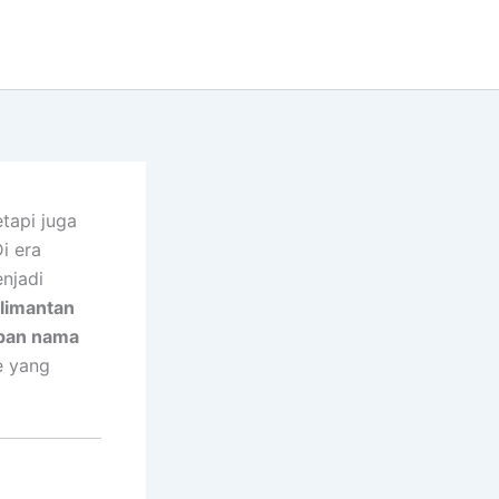
tapi juga
i era
njadi
limantan
pan nama
e yang