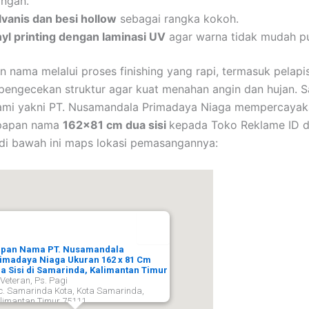
angan.
lvanis dan besi hollow
sebagai rangka kokoh.
nyl printing dengan laminasi UV
agar warna tidak mudah pu
n nama melalui proses finishing yang rapi, termasuk pelapi
 pengecekan struktur agar kuat menahan angin dan hujan. S
ami yakni PT. Nusamandala Primadaya Niaga mempercayak
papan nama
162×81 cm dua sisi
kepada Toko Reklame ID d
di bawah ini maps lokasi pemasangannya:
pan Nama PT. Nusamandala
imadaya Niaga Ukuran 162 x 81 Cm
a Sisi di Samarinda, Kalimantan Timur
. Veteran, Ps. Pagi
c. Samarinda Kota, Kota Samarinda,
limantan Timur 75111,