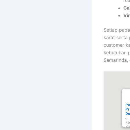
ru
Ga
Vi
Setiap papa
karat serta
customer k
kebutuhan 
Samarinda, 
Pa
Pr
Du
Jl
Ke
Ka