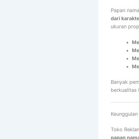
Papan nama 
dari karakt
ukuran prop
Me
Me
Me
Me
Banyak pem
berkualitas
Keunggulan 
Toko Rekla
papan nama,