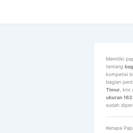
Lewati
ke
konten
Memiliki pa
tentang
bag
kompetisi b
bagian pent
Timur
, kin
ukuran 162
sudah diper
Kenapa Pap