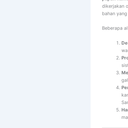
dikerjakan 
bahan yang 
Beberapa al
De
wa
Pr
sis
Me
ga
Pe
ka
Sa
Ha
ma