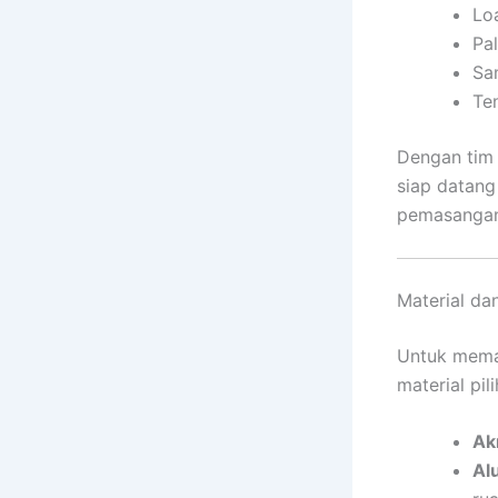
Loa
Pa
Sa
Te
Dengan tim 
siap datang
pemasangan
Material da
Untuk mema
material pil
Ak
Al