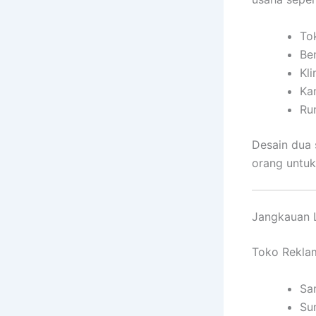
Tok
Be
Kli
Ka
Ru
Desain dua 
orang untuk
Jangkauan L
Toko Reklam
Sa
Su