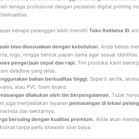
oleh tenaga profesional dengan peralatan digital printing 
berkualitas.
asan kenapa pelanggan lebih memilih
Toko Reklame ID
anta
sain bisa disesuaikan dengan kebutuhan.
Anda bebas men
rna, logo, hingga bentuk papan nama agar sesuai identitas
oses pengerjaan cepat dan rapi.
Tim produksi kami bekerj
tem deadline yang jelas.
nggunakan bahan berkualitas tinggi.
Seperti akrilik, alum
lvanis, atau PVC foam board.
masangan dilakukan oleh tim berpengalaman.
Tidak hany
mi juga menyediakan layanan
pemasangan di lokasi pelan
marinda dan sekitarnya.
rga bersaing dengan kualitas premium.
Anda akan mendap
ksimal tanpa perlu khawatir soal biaya.