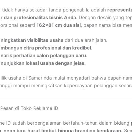
tidak hanya sekadar tanda pengenal. Ia adalah
representa
er dan profesionalitas bisnis Anda
. Dengan desain yang te
orsional seperti
162×81 cm dua sisi
, papan nama bisa me
ningkatkan visibilitas usaha
dari dua arah jalan.
mbangun citra profesional dan kredibel.
narik perhatian calon pelanggan baru.
nunjukkan lokasi usaha dengan jelas.
ilik usaha di Samarinda mulai menyadari bahwa papan na
 tinggi mampu meningkatkan kepercayaan pelanggan secara 
Pesan di Toko Reklame ID
me ID sudah berpengalaman bertahun-tahun dalam bidang
 neon box, huruf timbul, hingga branding kendaraan.
Se