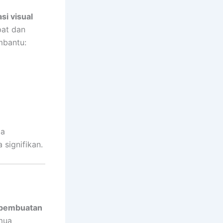
si visual
pat dan
mbantu:
ma
signifikan.
pembuatan
mua