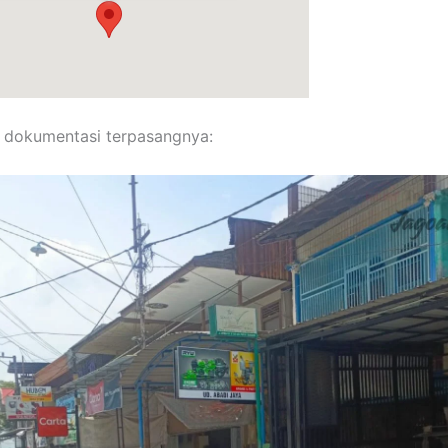
marinda
75111
o dokumentasi terpasangnya: