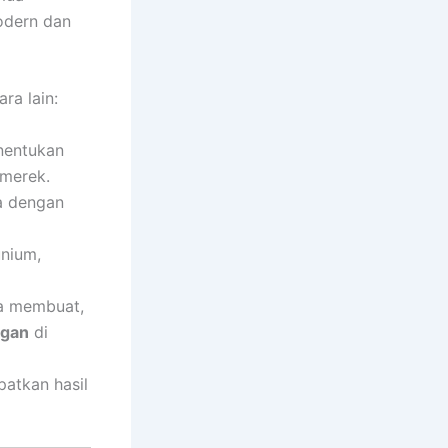
modern dan
ra lain:
entukan
 merek.
a dengan
unium,
a membuat,
ggan
di
atkan hasil