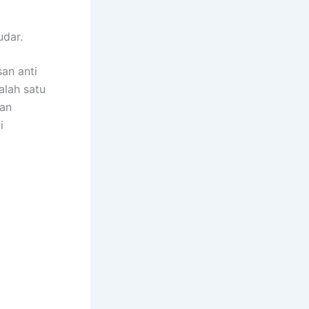
dar.
san anti
alah satu
an
i