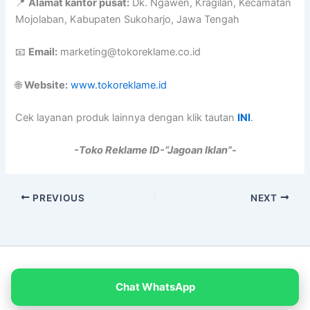
📍
Alamat kantor pusat:
Dk. Ngawen, Kragilan, Kecamatan
Mojolaban, Kabupaten Sukoharjo, Jawa Tengah
📧
Email:
marketing@tokoreklame.co.id
🌐
Website:
www.tokoreklame.id
Cek layanan produk lainnya dengan klik tautan
INI
.
-Toko Reklame ID-“Jagoan Iklan”-
PREVIOUS
NEXT
Copyright © 2026 PT Empat Warna Productama
Chat WhatsApp