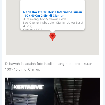
Neon Box PT. Tri Kerta Interindo Ukuran
100 x 40 Cm 2 Sisi di Cianjur
Jl. Siliwangi No.26, Sawah Gede
Kec. Cianjur, Kabupaten Cianjur, Jawa Barat
43212,
Cianjur
43212
Di bawah ini adalah foto hasil pasang neon box ukuran
100×40 cm di Cianjur: