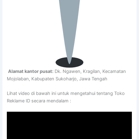
Alamat kantor pusat:
Dk. Ngawen, Kragilan, Kecamatan
Mojolaban, Kabupaten Sukoharjo, Jawa Tengah
Lihat video di bawah ini untuk mengetahui tentang Toko
Reklame ID secara mendalam :