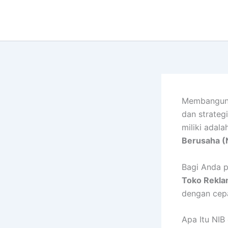
Lewati
ke
konten
Membangun 
dan strateg
miliki adal
Berusaha (
Bagi Anda pe
Toko Rekla
dengan cepa
Apa Itu NIB