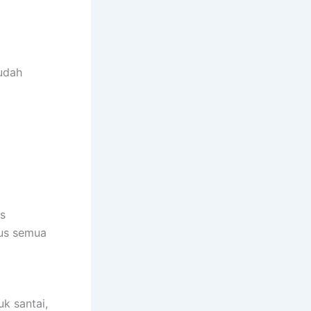
sudah
us
rus semua
k santai,