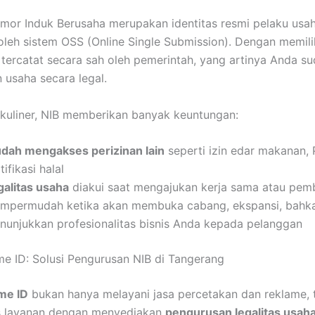
mor Induk Berusaha merupakan identitas resmi pelaku usa
 oleh sistem OSS (Online Single Submission). Dengan memilik
tercatat secara sah oleh pemerintah, yang artinya Anda su
 usaha secara legal.
 kuliner, NIB memberikan banyak keuntungan:
dah mengakses perizinan lain
seperti izin edar makanan, 
tifikasi halal
galitas usaha
diakui saat mengajukan kerja sama atau pem
mpermudah ketika akan membuka cabang, ekspansi, bahk
nunjukkan profesionalitas bisnis Anda kepada pelanggan
e ID: Solusi Pengurusan NIB di Tangerang
me ID
bukan hanya melayani jasa percetakan dan reklame, t
 layanan dengan menyediakan
pengurusan legalitas usah