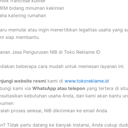
ilik franchise kuliner
KM bidang minuman kekinian
aha katering rumahan
aru memulai atau ingin menertibkan legalitas usaha yang 
ami siap membantu.
anan Jasa Pengurusan NIB di Toko Reklame ID
diakan beberapa cara mudah untuk memesan layanan ini:
njungi website resmi
kami di
www.tokoreklame.id
bungi kami via
WhatsApp atau telepon
yang tertera di sit
nsultasikan kebutuhan usaha Anda, dan kami akan bantu u
kumen
elah proses selesai, NIB dikirimkan ke email Anda
? Tidak perlu datang ke banyak instansi, Anda cukup dudu