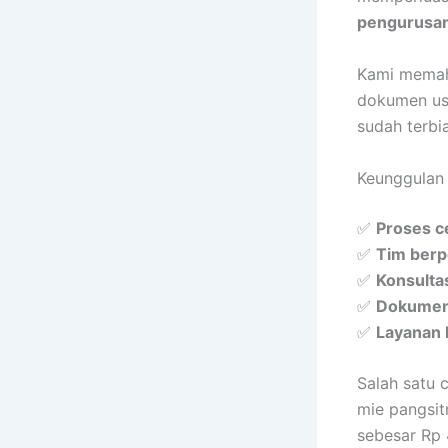
pengurusan
Kami memah
dokumen usa
sudah terbi
Keunggulan
✅
Proses c
✅
Tim berp
✅
Konsultas
✅
Dokumen 
✅
Layanan 
Salah satu 
mie pangsi
sebesar Rp 