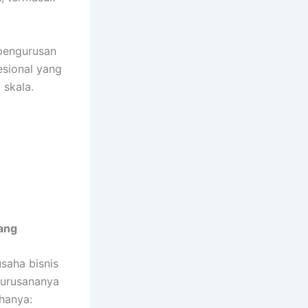
pengurusan
esional yang
 skala.
rang
saha bisnis
gurusananya
hanya: