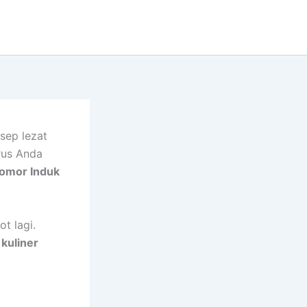
sep lezat
rus Anda
omor Induk
t lagi.
kuliner