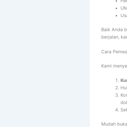
Pem
UM
Us
Baik Anda b
berjalan, k
Cara Pemes
Kami menye
Ku
Hu
Ko
do
Set
Mudah bukan