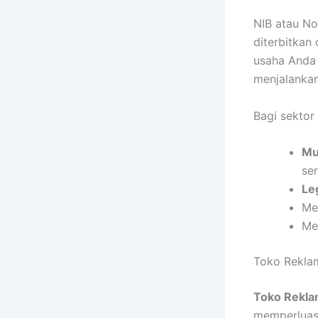
NIB atau No
diterbitkan
usaha Anda 
menjalankan
Bagi sektor
Mu
ser
Le
Me
Me
Toko Reklam
Toko Rekla
memperluas