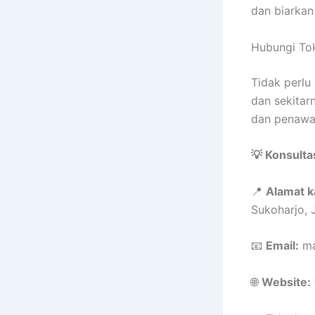
dan biarkan
Hubungi To
Tidak perlu
dan sekitar
dan penawar
💡 Konsulta
📍
Alamat k
Sukoharjo,
📧
Email:
ma
🌐
Website: