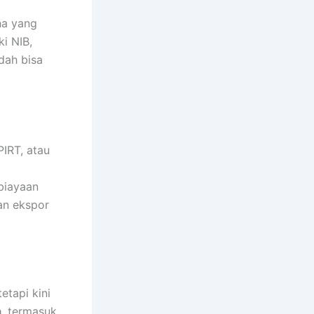
ha yang
i NIB,
dah bisa
PIRT, atau
biayaan
an ekspor
etapi kini
a
, termasuk