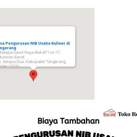
sa Pengurusan NIB Usaha Kuliner di
ngerang
. Kelapa Sawit Raya Blok BF1 no 17,
kulonan Barat
c. Kelapa Dua, Kabupaten Tangerang,
nten 14240,
ngerang
14240