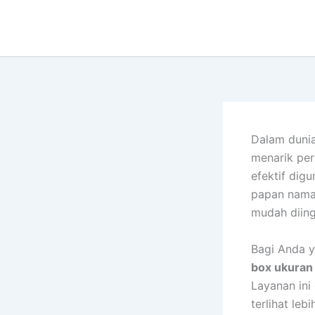
Lewati
ke
konten
Dalam dunia
menarik per
efektif dig
papan nama
mudah diing
Bagi Anda y
box ukuran
Layanan ini
terlihat leb