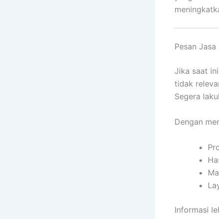
meningkatk
Pesan Jasa 
Jika saat i
tidak relev
Segera lakuk
Dengan mem
Pr
Ha
Mat
La
Informasi l