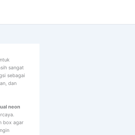
untuk
sih sangat
gsi sebagai
an, dan
sual neon
ercaya.
n box agar
ingin