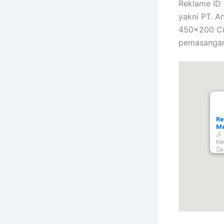
Reklame ID 
yakni PT. A
450×200 Cm 
pemasangan
Re
Me
Jl
Ke
Su