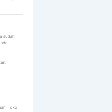
ya sudah
Anda.
an:
esmi Toko