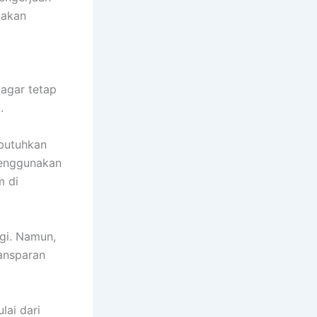
yakan
agar tetap
.
butuhkan
menggunakan
m di
ggi. Namun,
ansparan
lai dari