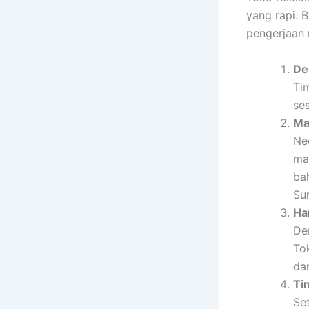
yang rapi.
pengerjaan n
De
Ti
se
Ma
Ne
ma
ba
Su
Ha
De
To
dan
Ti
Se