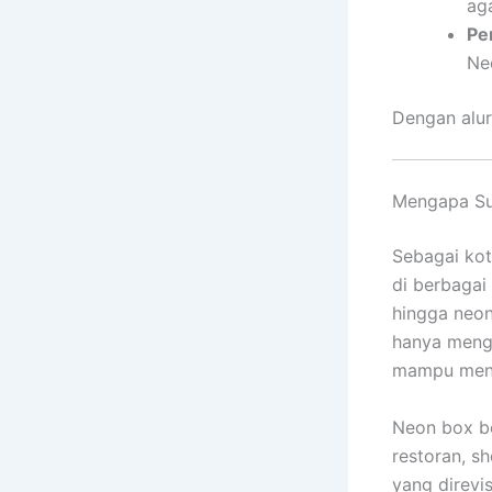
aga
Pe
Ne
Dengan alur 
Mengapa Su
Sebagai kot
di berbagai
hingga neon
hanya menga
mampu menar
Neon box be
restoran, s
yang direvi