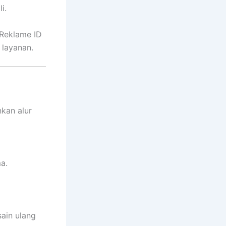
i.
 Reklame ID
layanan.
kan alur
a.
sain ulang