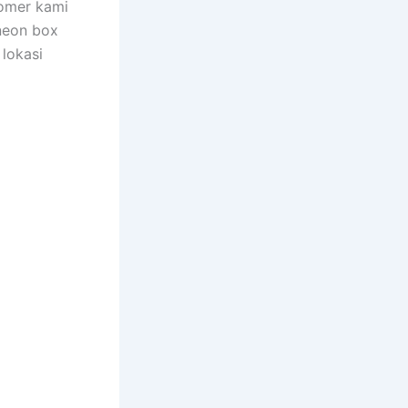
tomer kami
neon box
lokasi