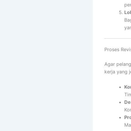
pe
Lo
Ba
ya
Proses Revi
Agar pelang
kerja yang 
Ko
Ti
De
Ko
Pr
Mat