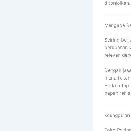
ditonjolkan.
Mengapa Rev
Seiring ber
perubahan w
relevan deng
Dengan jasa
menarik tanp
Anda tetap 
papan rekla
Keunggulan
Toko Reklam