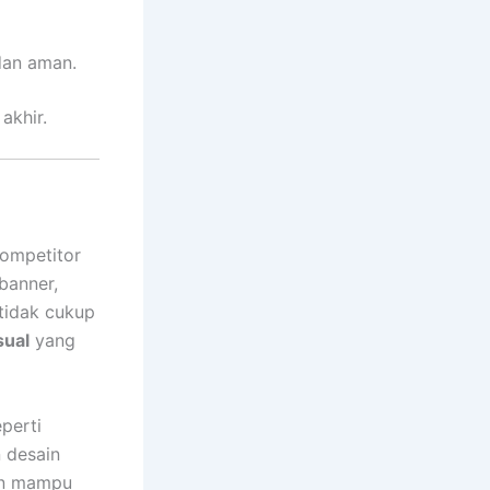
dan aman.
akhir.
kompetitor
banner,
 tidak cukup
sual
yang
perti
 desain
dan mampu