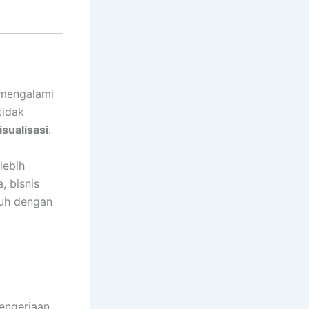
 mengalami
tidak
isualisasi
.
lebih
, bisnis
nuh dengan
pengerjaan