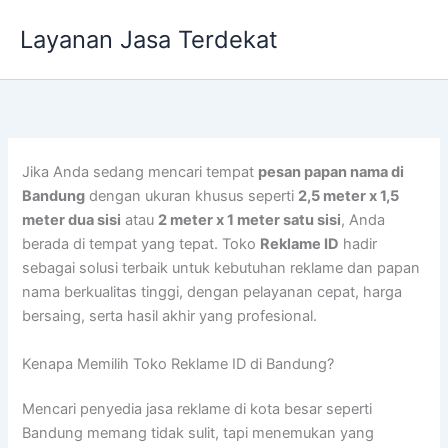
Lewati
Layanan Jasa Terdekat
ke
konten
Jika Anda sedang mencari tempat
pesan papan nama di
Bandung
dengan ukuran khusus seperti
2,5 meter x 1,5
meter dua sisi
atau
2 meter x 1 meter satu sisi
, Anda
berada di tempat yang tepat. Toko
Reklame ID
hadir
sebagai solusi terbaik untuk kebutuhan reklame dan papan
nama berkualitas tinggi, dengan pelayanan cepat, harga
bersaing, serta hasil akhir yang profesional.
Kenapa Memilih Toko Reklame ID di Bandung?
Mencari penyedia jasa reklame di kota besar seperti
Bandung memang tidak sulit, tapi menemukan yang