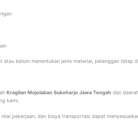
angan
gan
 atau belum menentukan jenis material, pelanggan tetap da
yah
Kragilan Mojolaban Sukoharjo Jawa Tengah
dan daerah
ng kami.
l nilai pekerjaan, dan biaya transportasi dapat menyesuaika