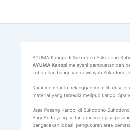
Lewati
ke
konten
AYUMA Kanopi di Sukodono Sukodono Kabu
AYUMA Kanopi
melayani pembuatan dan pema
kebutuhan bangunan di wilayah Sukodono, S
Kami membantu pelanggan memilih desain, uk
material yang tersedia meliputi kanopi Spa
Jasa Pasang Kanopi di Sukodono Sukodono
Bagi Anda yang sedang mencari jasa pasan
pengecekan lokasi, pengukuran area pemasa