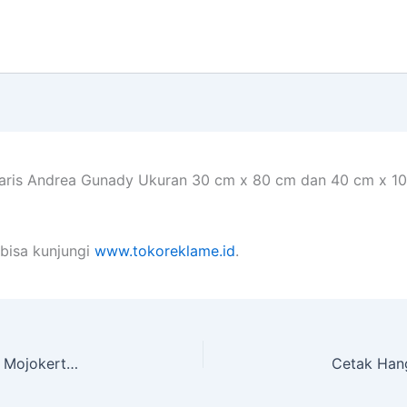
aris Andrea Gunady Ukuran 30 cm x 80 cm dan 40 cm x 100
bisa kunjungi
www.tokoreklame.id
.
Plang Papan Nama Ukuran 250 x 120 cm 1 sisi di Mojokerto Terdekat
Cetak Han