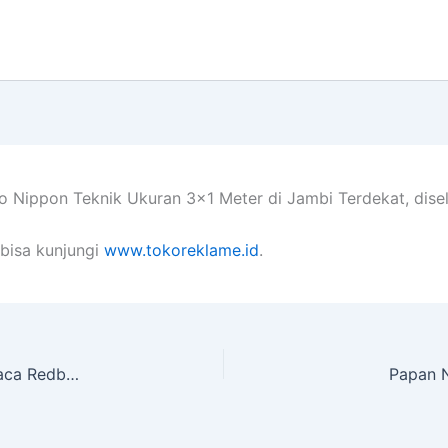
 Nippon Teknik Ukuran 3×1 Meter di Jambi Terdekat, disel
bisa kunjungi
www.tokoreklame.id
.
Revisual Neon Box, Pembuatan PNT dan Stiker Kaca Redbus PT. Ibibo di Palembang
Papan N