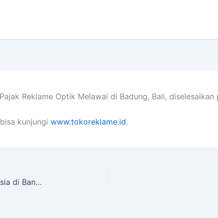
Pajak Reklame Optik Melawai di Badung, Bali, diselesaika
bisa kunjungi
www.tokoreklame.id
.
Branding Stiker Kaca Mobil PT. Happy Pet Indonesia di Banjarbaru