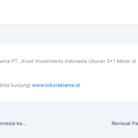
ama PT. Jtrust Investments Indonesia Ukuran 3×1 Meter di 
bisa kunjungi
www.tokoreklame.id
.
Jasa Kirim Display Pintu PT. Woodone Integra Indonesia ke Boyolali