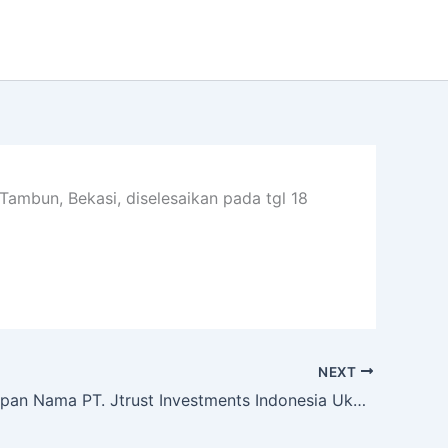
Tambun, Bekasi, diselesaikan pada tgl 18
NEXT
Revisual Papan Nama PT. Jtrust Investments Indonesia Ukuran 3×1 Meter di Sukatani, Bekasi