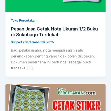
Toko Percetakan
Pesan Jasa Cetak Nota Ukuran 1/2 Buku
di Sukoharjo Terdekat
Support
/
September 16, 2025
Bagi pelaku usaha, nota menjadi salah satu
perlengkapan penting yang tidak boleh dilupakan.
Dokumen sederhana ini berfungsi sebagai bukti
transaksi […]