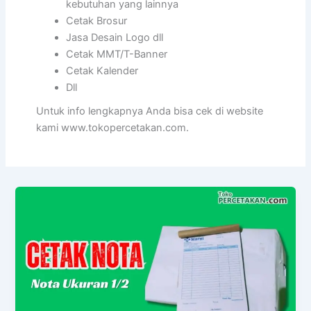
kebutuhan yang lainnya
Cetak Brosur
Jasa Desain Logo dll
Cetak MMT/T-Banner
Cetak Kalender
Dll
Untuk info lengkapnya Anda bisa cek di website
kami www.tokopercetakan.com.