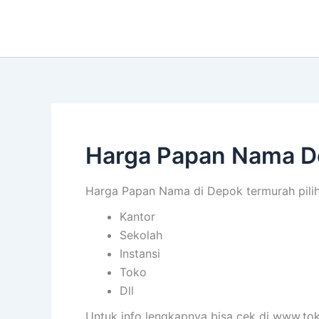
Lewati
ke
konten
Harga Papan Nama 
Harga Papan Nama di Depok termurah pili
Kantor
Sekolah
Instansi
Toko
Dll
Untuk info lengkapnya bisa cek di www.tok