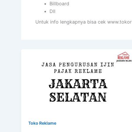
Billboard
Dll
Untuk info lengkapnya bisa cek www.tokor
Toko Reklame