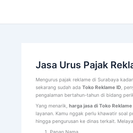
Lewati
ke
konten
Jasa Urus Pajak Rek
Mengurus pajak reklame di Surabaya kadan
sekarang sudah ada
Toko Reklame ID
, pen
pengalaman bertahun-tahun di bidang perik
Yang menarik,
harga jasa di Toko Reklame 
layanan. Kamu nggak perlu khawatir soal p
hingga pengurusan ke dinas terkait. Melaya
Papan Nama