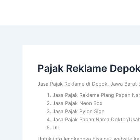
Lewati
ke
konten
Pajak Reklame Depo
Jasa Pajak Reklame di Depok, Jawa Barat d
Jasa Pajak Reklame Plang Papan N
Jasa Pajak Neon Box
Jasa Pajak Pylon Sign
Jasa Pajak Papan Nama Dokter/Usa
Dll
Untuk info lengkapnya bisa cek website ka