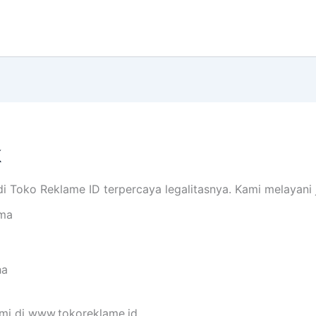
k
i Toko Reklame ID terpercaya legalitasnya. Kami melayani j
ama
ha
mi di www.tokoreklame.id.