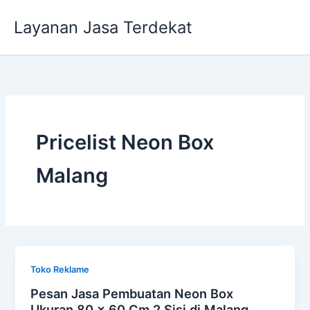
Lewati
Layanan Jasa Terdekat
ke
konten
Pricelist Neon Box
Malang
Toko Reklame
Pesan Jasa Pembuatan Neon Box
Ukuran 80 x 60 Cm 2 Sisi di Malang