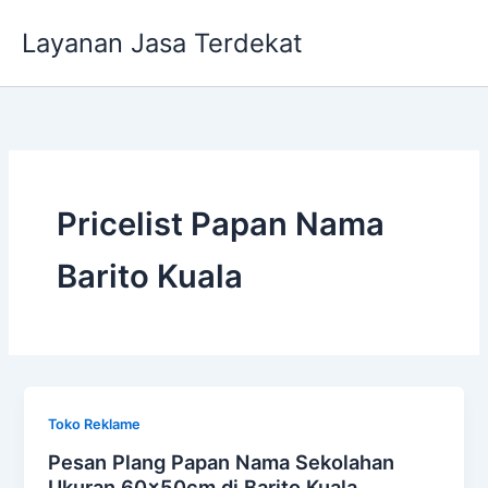
Lewati
Layanan Jasa Terdekat
ke
konten
Pricelist Papan Nama
Barito Kuala
Toko Reklame
Pesan Plang Papan Nama Sekolahan
Ukuran 60x50cm di Barito Kuala