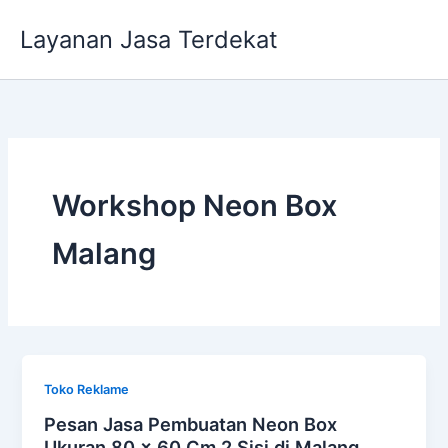
Lewati
Layanan Jasa Terdekat
ke
konten
Workshop Neon Box
Malang
Toko Reklame
Pesan Jasa Pembuatan Neon Box
Ukuran 80 x 60 Cm 2 Sisi di Malang