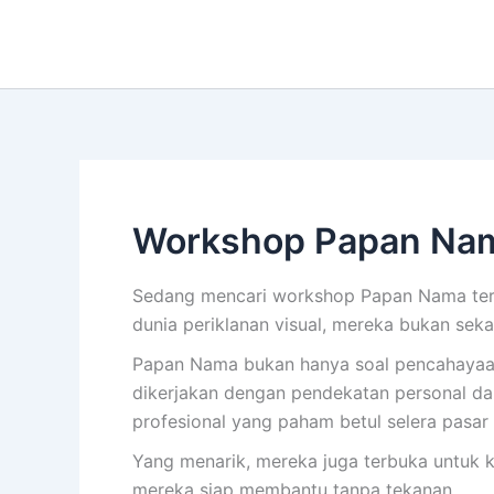
Lewati
ke
konten
Workshop Papan Nam
Sedang mencari workshop Papan Nama terp
dunia periklanan visual, mereka bukan se
Papan Nama bukan hanya soal pencahayaan. I
dikerjakan dengan pendekatan personal dan
profesional yang paham betul selera pasar 
Yang menarik, mereka juga terbuka untuk k
mereka siap membantu tanpa tekanan.