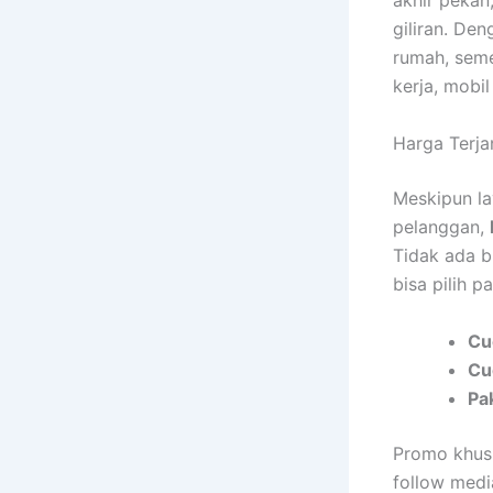
akhir pekan
giliran. De
rumah, seme
kerja, mobi
Harga Terja
Meskipun la
pelanggan,
Tidak ada b
bisa pilih 
Cu
Cuc
Pa
Promo khusu
follow medi