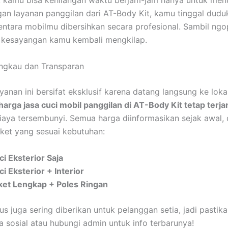
, kamu bisa kehilangan waktu berjam-jam hanya untuk me
ngan layanan panggilan dari AT-Body Kit, kamu tinggal duduk
ntara mobilmu dibersihkan secara profesional. Sambil ngo
l kesayangan kamu kembali mengkilap.
ngkau dan Transparan
yanan ini bersifat eksklusif karena datang langsung ke loka
harga jasa cuci mobil panggilan di AT-Body Kit tetap terj
iaya tersembunyi. Semua harga diinformasikan sejak awal,
paket yang sesuai kebutuhan:
ci Eksterior Saja
i Eksterior + Interior
ket Lengkap + Poles Ringan
s juga sering diberikan untuk pelanggan setia, jadi pastik
a sosial atau hubungi admin untuk info terbarunya!