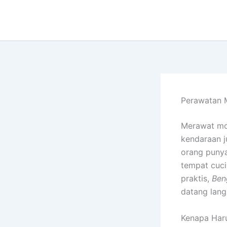
Lewati
ke
konten
Perawatan 
Merawat mob
kendaraan j
orang puny
tempat cuci
praktis,
Ben
datang lang
Kenapa Haru