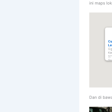
ini maps lok
Cu
La
Gg
Ke
57
Su
Dan di bawa