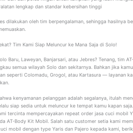
ralatan lengkap dan standar kebersihan tinggi
s dilakukan oleh tim berpengalaman, sehingga hasilnya b
 memuaskan.
ekat? Tim Kami Siap Meluncur ke Mana Saja di Solo!
Solo Baru, Laweyan, Banjarsari, atau Jebres? Tenang, tim AT
gkau semua wilayah Solo dan sekitarnya. Bahkan jika kamu
ran seperti Colomadu, Grogol, atau Kartasura — layanan ka
lkan.
bahwa kenyamanan pelanggan adalah segalanya, itulah me
elalu siap sedia untuk meluncur ke tempat kamu kapan saja.
mi tercinta mempercayakan repeat order jasa cuci mobil Y
da AT-Body Kit Mobil. Salah satu customer setia kami me
uci mobil dengan type Yaris dan Pajero kepada kami, beri