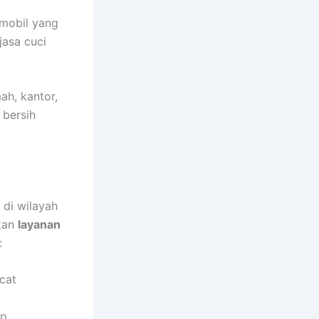
 mobil yang
jasa cuci
ah, kantor,
 bersih
 di wilayah
akan
layanan
:
cat
ap