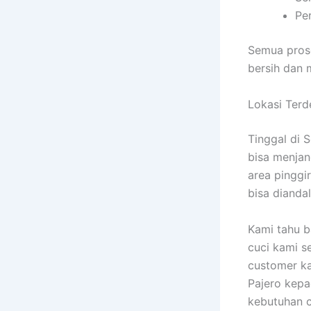
Pe
Semua prose
bersih dan
Lokasi Terd
Tinggal di 
bisa menjan
area pinggi
bisa dianda
Kami tahu 
cuci kami s
customer ka
Pajero kepa
kebutuhan c