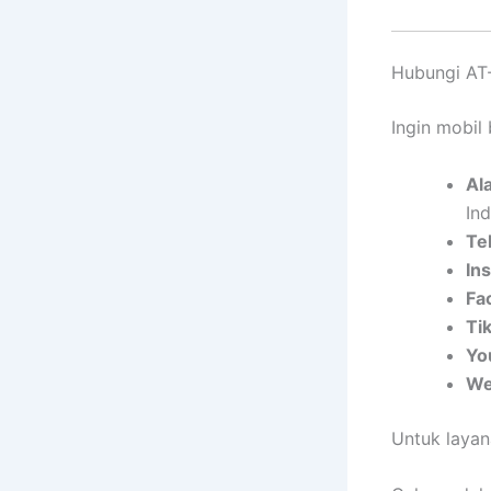
Hubungi AT-
Ingin mobil
Al
In
Te
In
Fa
Ti
Yo
We
Untuk layan