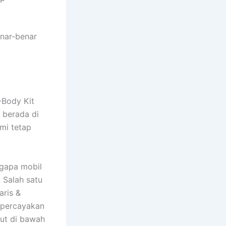
enar-benar
-Body Kit
 berada di
mi tetap
ngapa mobil
 Salah satu
aris &
mpercayakan
kut di bawah