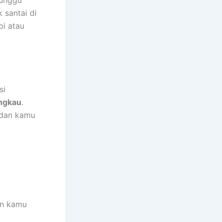
nunggu
 santai di
pi atau
si
angkau
.
 dan kamu
an kamu