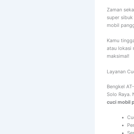
Zaman sekar
super sibuk
mobil pangg
Kamu tingga
atau lokasi
maksimal!
Layanan Cuc
Bengkel AT-
Solo Raya.
cuci mobil 
Cu
Pem
Se