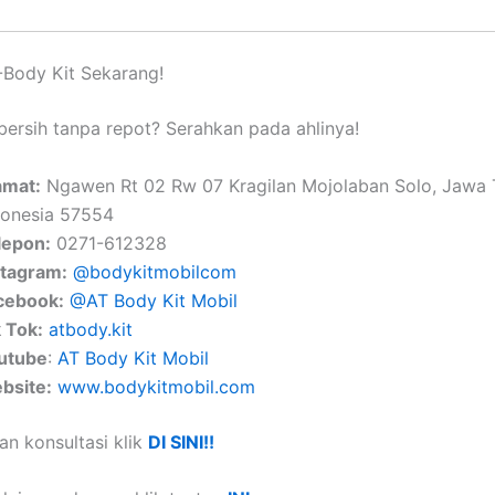
Body Kit Sekarang!
 bersih tanpa repot? Serahkan pada ahlinya!
amat:
Ngawen Rt 02 Rw 07 Kragilan Mojolaban Solo, Jawa
donesia 57554
lepon:
0271-612328
stagram:
@bodykitmobilcom
cebook:
@AT Body Kit Mobil
k Tok:
atbody.kit
utube
:
AT Body Kit Mobil
bsite:
www.bodykitmobil.com
an konsultasi klik
DI SINI!!