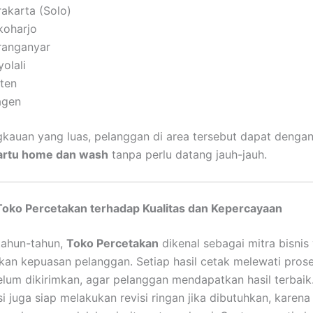
rakarta (Solo)
koharjo
ranganyar
olali
aten
agen
kauan yang luas, pelanggan di area tersebut dapat denga
artu home dan wash
tanpa perlu datang jauh-jauh.
oko Percetakan terhadap Kualitas dan Kepercayaan
tahun-tahun,
Toko Percetakan
dikenal sebagai mitra bisnis
n kepuasan pelanggan. Setiap hasil cetak melewati prose
elum dikirimkan, agar pelanggan mendapatkan hasil terbaik
i juga siap melakukan revisi ringan jika dibutuhkan, karena