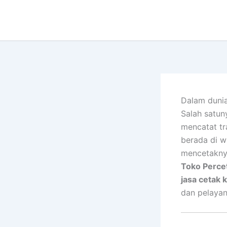
Lewati
ke
konten
Dalam dunia
Salah satu
mencatat tr
berada di w
mencetakny
Toko Perce
jasa cetak 
dan pelayan