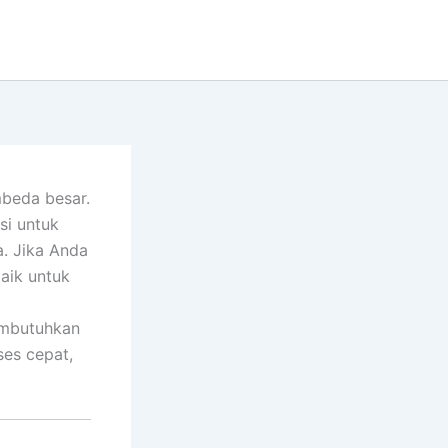
mbeda besar.
si untuk
. Jika Anda
baik untuk
embutuhkan
ses cepat,