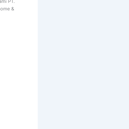
ami PT.
home &