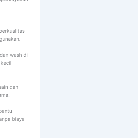
berkualitas
igunakan.
 dan wash di
kecil
sain dan
ama.
bantu
anpa biaya