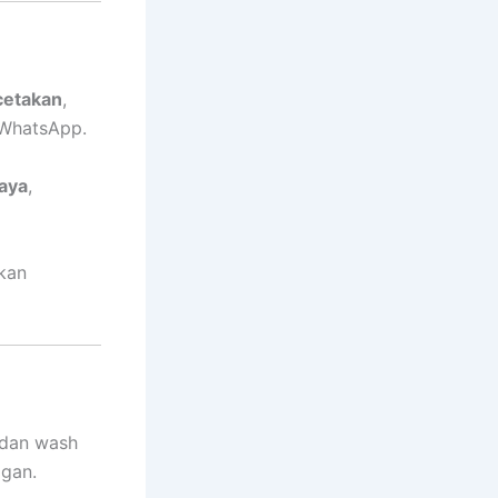
cetakan
,
 WhatsApp.
aya
,
kan
e dan wash
ggan.