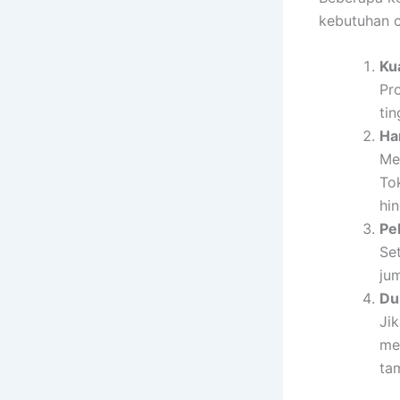
kebutuhan c
Ku
Pr
ti
Ha
Me
To
hin
Pe
Se
ju
Du
Ji
me
ta