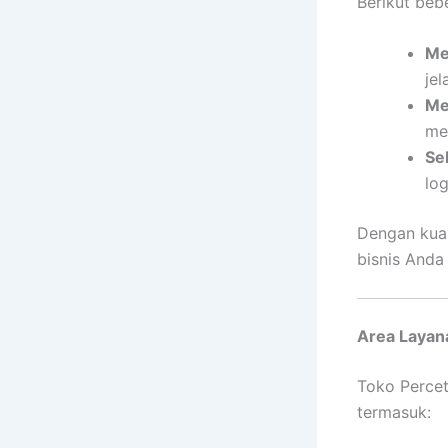
Berikut beb
Me
jel
Me
me
Se
lo
Dengan kual
bisnis Anda
Area Layan
Toko Percet
termasuk: