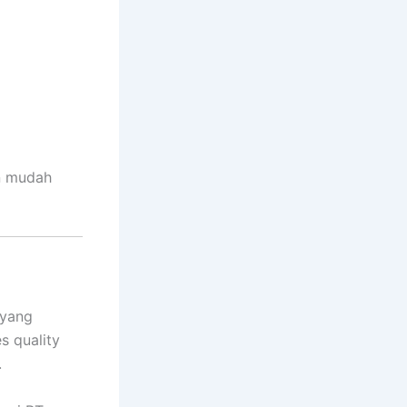
n mudah
 yang
s quality
.