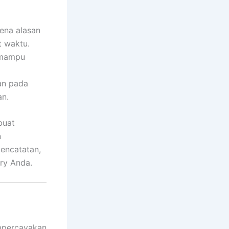
ena alasan
t waktu.
 mampu
an pada
an.
buat
n
pencatatan,
ry Anda.
mpercayakan