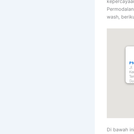
kepercayaan
Permodalan
wash, berik
PN
Jl
Ke
Te
Su
Di bawah in