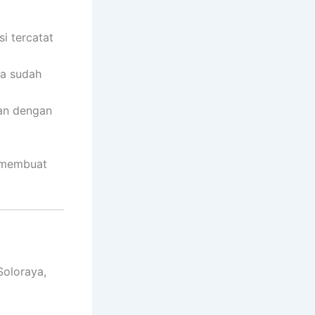
i tercatat
da sudah
kan dengan
n membuat
Soloraya,