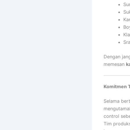
Su
Su
Ka
Boy
Kl
Sr
Dengan jang
memesan
k
Komitmen T
Selama ber
mengutamaka
control seb
Tim produks