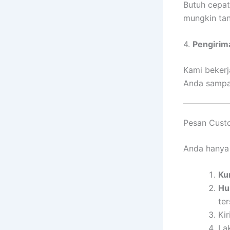
Butuh cepa
mungkin tan
4.
Pengirim
Kami bekerj
Anda sampai
Pesan Cust
Anda hanya
Ku
Hu
ter
Ki
La