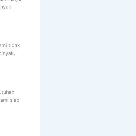
anyak
ami tidak
minyak,
utuhan
Kami siap