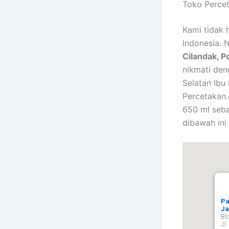
Toko Perce
Kami tidak 
Indonesia. 
Cilandak, P
nikmati den
Selatan Ib
Percetakan.
650 ml seba
dibawah ini
Pa
Ja
Bl
Jl