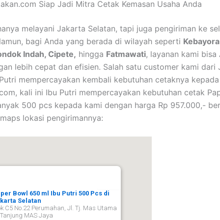
takan.com Siap Jadi Mitra Cetak Kemasan Usaha Anda
hanya melayani Jakarta Selatan, tapi juga pengiriman ke se
Namun, bagi Anda yang berada di wilayah seperti
Kebayora
ondok Indah, Cipete,
hingga
Fatmawati
, layanan kami bisa
gan lebih cepat dan efisien. Salah satu customer kami dari
u Putri mempercayakan kembali kebutuhan cetaknya kepada
com, kali ini Ibu Putri mempercayakan kebutuhan cetak Pa
nyak 500 pcs kepada kami dengan harga Rp 957.000,- ber
 maps lokasi pengirimannya:
per Bowl 650 ml Ibu Putri 500 Pcs di
karta Selatan
ok C5 No.22 Perumahan, Jl. Tj. Mas Utama
. Tanjung MAS Jaya