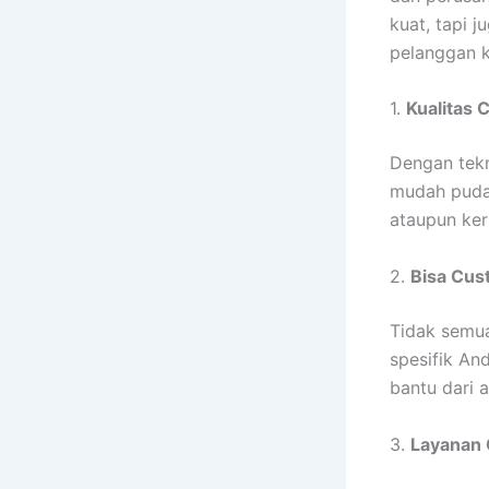
kuat, tapi j
pelanggan 
1.
Kualitas 
Dengan tekno
mudah pudar
ataupun ker
2.
Bisa Cus
Tidak semua
spesifik An
bantu dari a
3.
Layanan 