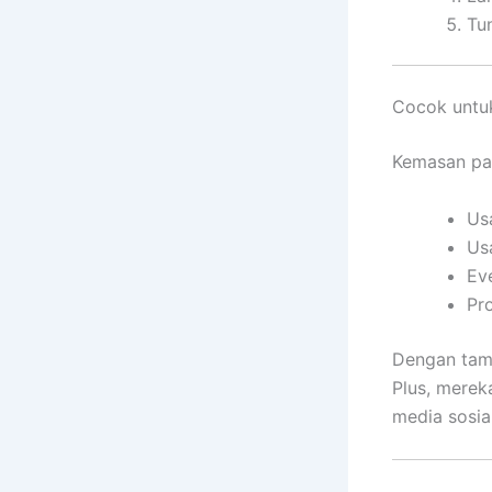
Tu
Cocok untu
Kemasan pap
Us
Us
Ev
Pr
Dengan tamp
Plus, merek
media sosial