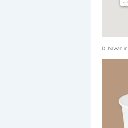
Ja
Se
12
Ja
Di bawah ini