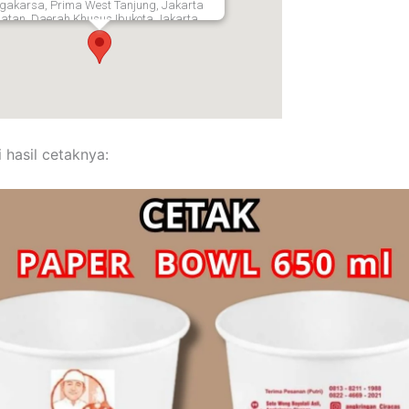
gakarsa, Prima West Tanjung, Jakarta
latan, Daerah Khusus Ibukota Jakarta
530,
karta Selatan
12530
 hasil cetaknya: