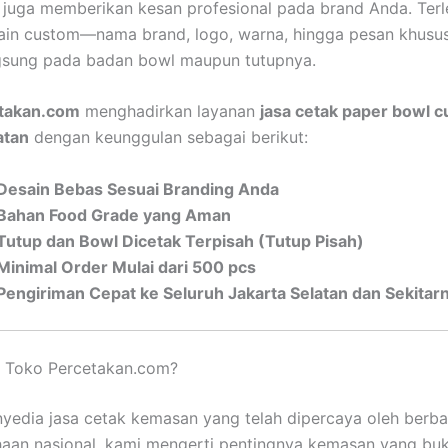
 juga memberikan kesan profesional pada brand Anda. Terle
in custom—nama brand, logo, warna, hingga pesan khusus
ngsung pada badan bowl maupun tutupnya.
takan.com
menghadirkan layanan
jasa cetak paper bowl c
atan
dengan keunggulan sebagai berikut:
Desain Bebas Sesuai Branding Anda
Bahan Food Grade yang Aman
Tutup dan Bowl Dicetak Terpisah (Tutup Pisah)
Minimal Order Mulai dari 500 pcs
Pengiriman Cepat ke Seluruh Jakarta Selatan dan Sekitar
h Toko Percetakan.com?
yedia jasa cetak kemasan yang telah dipercaya oleh ber
aan nasional, kami mengerti pentingnya kemasan yang bu