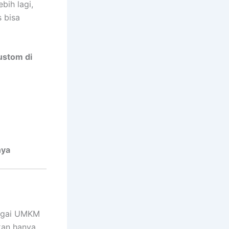
bih lagi,
 bisa
ustom di
nya
bagai UMKM
kan hanya