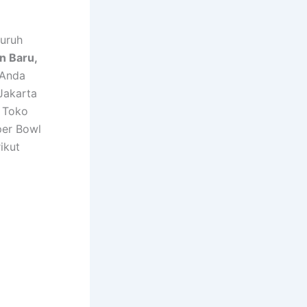
luruh
n Baru,
 Anda
 Jakarta
 Toko
per Bowl
ikut