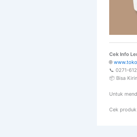
Cek Info Le
🌐
www.toko
📞 0271-61
📦 Bisa Kir
Untuk mend
Cek produk 