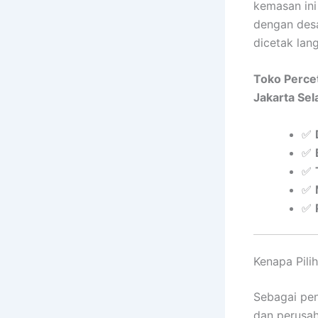
kemasan ini
dengan desa
dicetak la
Toko Perce
Jakarta Sel
✅
✅
✅
✅
✅
Kenapa Pili
Sebagai pen
dan perusah