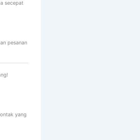
da secepat
kan pesanan
ang!
kontak yang