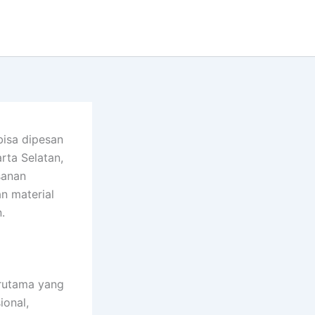
bisa dipesan
rta Selatan,
sanan
an material
.
erutama yang
ional,