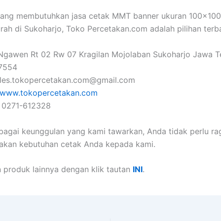
yang membutuhkan jasa cetak MMT banner ukuran 100×10
rah di Sukoharjo, Toko Percetakan.com adalah pilihan terba
gawen Rt 02 Rw 07 Kragilan Mojolaban Sukoharjo Jawa 
57554
les.tokopercetakan.com@gmail.com
www.tokopercetakan.com
: 0271-612328
agai keunggulan yang kami tawarkan, Anda tidak perlu ra
kan kebutuhan cetak Anda kepada kami.
 produk lainnya dengan klik tautan
INI
.