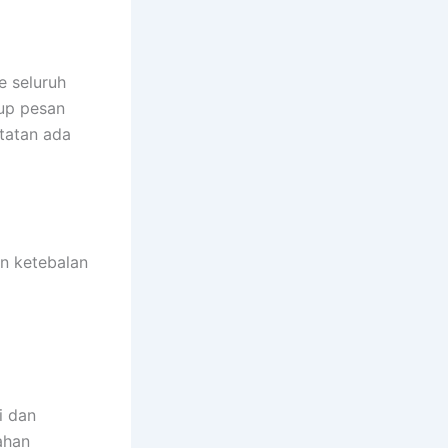
 seluruh
kup pesan
tatan ada
n ketebalan
i dan
ahan