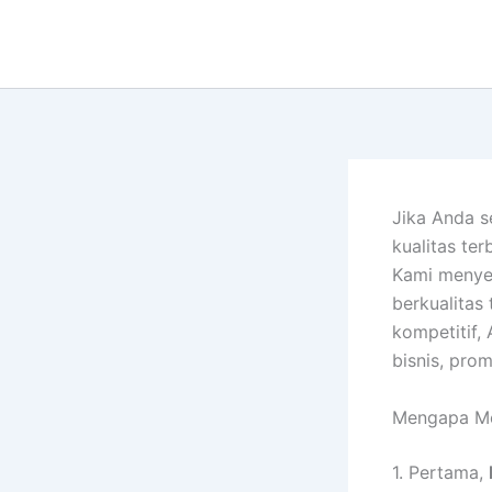
Lewati
ke
konten
Jika Anda 
kualitas ter
Kami menye
berkualitas
kompetitif,
bisnis, pro
Mengapa Me
1. Pertama,