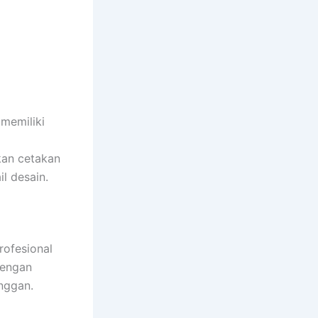
memiliki
kan cetakan
l desain.
rofesional
dengan
nggan.