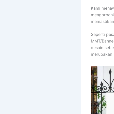
Kami menaw
mengorbanka
memastikan 
Seperti pes
MMT/Banner
desain sebe
merupakan h