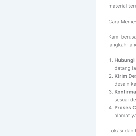
material ter
Cara Memes
Kami berus
langkah-lan
Hubungi
datang l
Kirim De
desain k
Konfirma
sesuai de
Proses C
alamat y
Lokasi dan 