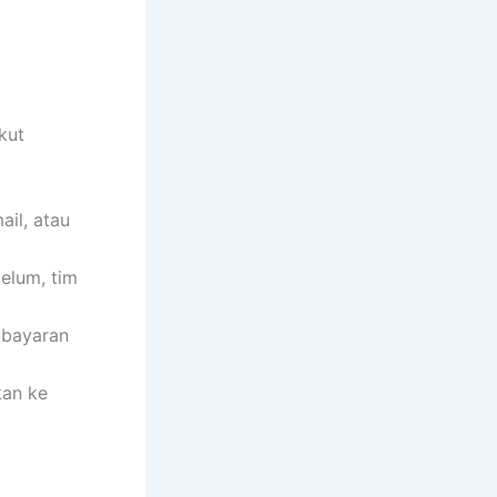
kut
il, atau
belum, tim
mbayaran
kan ke