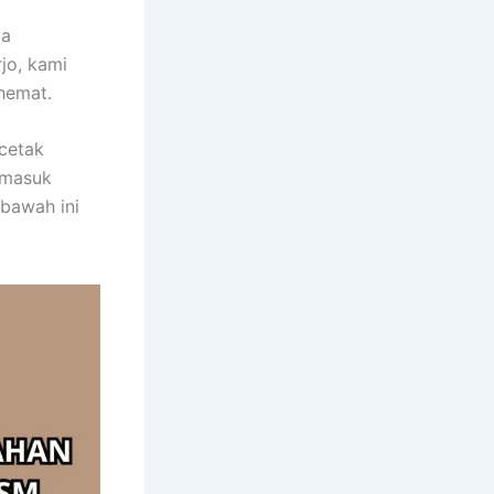
pa
jo, kami
hemat.
cetak
rmasuk
 bawah ini