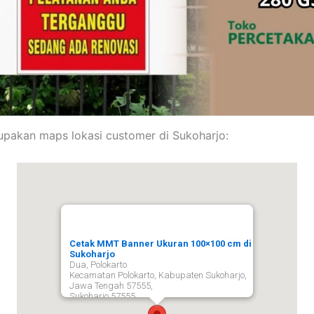
upakan maps lokasi customer di Sukoharjo:
Cetak MMT Banner Ukuran 100×100 cm di
Sukoharjo
Dua, Polokarto
Kecamatan Polokarto, Kabupaten Sukoharjo,
Jawa Tengah 57555,
Sukoharjo
57555