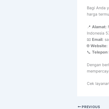
Bagi Anda 
harga termu
📍
Alamat:
N
Indonesia 
📧
Email:
sa
🌐
Website:
📞
Telepon
Dengan berb
mempercaya
Cek layanan
PREVIOUS