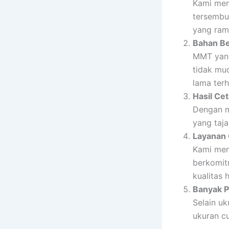
Kami men
tersembu
yang ram
Bahan Be
MMT yang
tidak mu
lama ter
Hasil Ce
Dengan m
yang taj
Layanan 
Kami mem
berkomit
kualitas h
Banyak P
Selain u
ukuran c