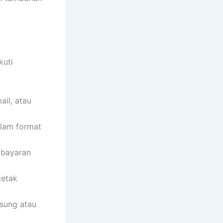
kuti
il, atau
alam format
mbayaran
cetak
sung atau