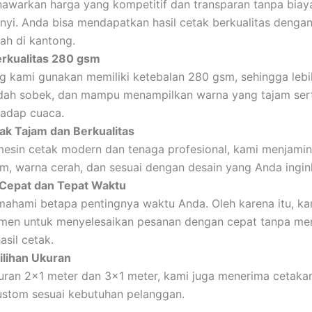
awarkan harga yang kompetitif dan transparan tanpa biay
nyi. Anda bisa mendapatkan hasil cetak berkualitas denga
ah di kantong.
rkualitas 280 gsm
 kami gunakan memiliki ketebalan 280 gsm, sehingga lebi
dah sobek, dan mampu menampilkan warna yang tajam ser
hadap cuaca.
tak Tajam dan Berkualitas
esin cetak modern dan tenaga profesional, kami menjamin 
am, warna cerah, dan sesuai dengan desain yang Anda ingin
Cepat dan Tepat Waktu
ahami betapa pentingnya waktu Anda. Oleh karena itu, ka
men untuk menyelesaikan pesanan dengan cepat tanpa me
asil cetak.
ilihan Ukuran
kuran 2×1 meter dan 3×1 meter, kami juga menerima cetak
ustom sesuai kebutuhan pelanggan.