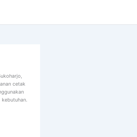
ukoharjo,
yanan cetak
enggunakan
 kebutuhan.