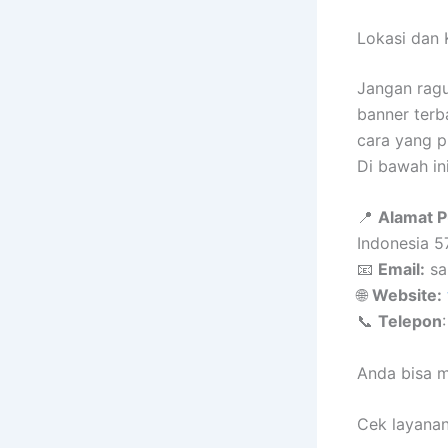
Lokasi dan 
Jangan rag
banner terb
cara yang p
Di bawah in
📍
Alamat P
Indonesia 
📧
Email:
sa
🌐
Website:
📞
Telepon
Anda bisa m
Cek layanan