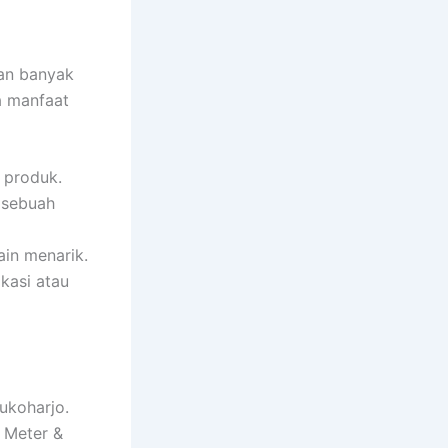
dan banyak
a manfaat
 produk.
 sebuah
in menarik.
asi atau
ukoharjo.
 Meter &