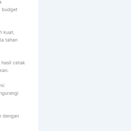
a
n budget
h kuat,
ta tahan
hasil cetak
kan.
mi
ngurangi
an dengan