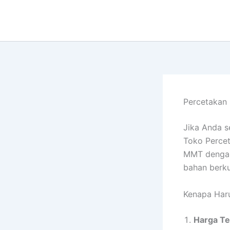
Lewati
ke
konten
Percetakan 
Jika Anda s
Toko Percet
MMT dengan
bahan berku
Kenapa Har
Harga Te