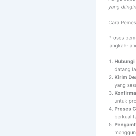
yang diingi
Cara Pemes
Proses peme
langkah-lan
Hubungi
datang l
Kirim De
yang sesu
Konfirma
untuk pro
Proses C
berkualit
Pengambi
mengguna