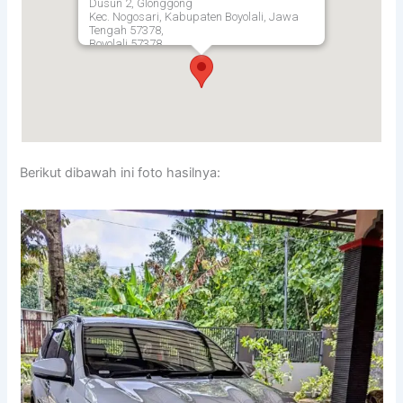
Dusun 2, Glonggong
Kec. Nogosari, Kabupaten Boyolali, Jawa
Tengah 57378,
Boyolali
57378
Berikut dibawah ini foto hasilnya: