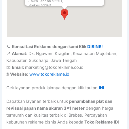
Jawa Tengah 52263,
Brebes
52263
📞
Konsultasi Reklame dengan kami Klik
DISINI!!
📍
Alamat:
Dk. Ngawen, Kragilan, Kecamatan Mojolaban,
Kabupaten Sukoharjo, Jawa Tengah
📧
Email:
marketing@tokoreklame.co.id
🌐
Website:
www.tokoreklame.id
Cek layanan produk lainnya dengan klik tautan
INI
.
Dapatkan layanan terbaik untuk
penambahan plat dan
revisual papan nama ukuran 3×1 meter
dengan harga
termurah dan kualitas terbaik di Brebes. Percayakan
kebutuhan reklame bisnis Anda kepada
Toko Reklame ID
!