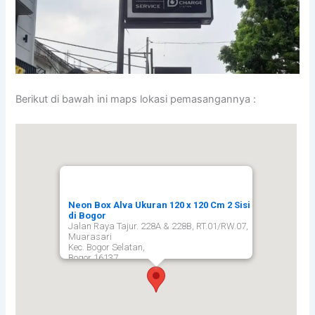
Berikut di bawah ini maps lokasi pemasangannya :
Neon Box Alva Ukuran 120 x 120 Cm 2 Sisi
di Bogor
Jalan Raya Tajur. 228A & 228B, RT.01/RW.07,
Muarasari
Kec. Bogor Selatan,
Bogor
16137