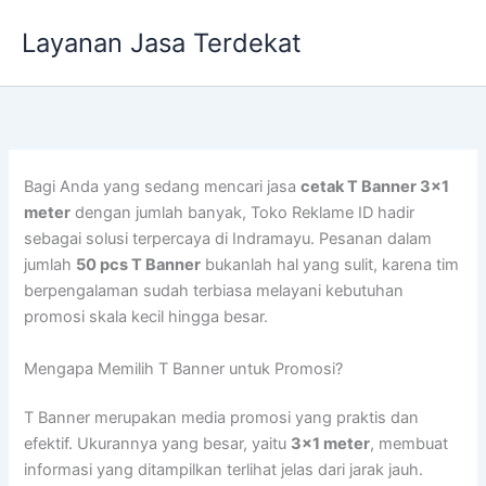
Lewati
Layanan Jasa Terdekat
ke
konten
Bagi Anda yang sedang mencari jasa
cetak T Banner 3×1
meter
dengan jumlah banyak, Toko Reklame ID hadir
sebagai solusi terpercaya di Indramayu. Pesanan dalam
jumlah
50 pcs T Banner
bukanlah hal yang sulit, karena tim
berpengalaman sudah terbiasa melayani kebutuhan
promosi skala kecil hingga besar.
Mengapa Memilih T Banner untuk Promosi?
T Banner merupakan media promosi yang praktis dan
efektif. Ukurannya yang besar, yaitu
3×1 meter
, membuat
informasi yang ditampilkan terlihat jelas dari jarak jauh.