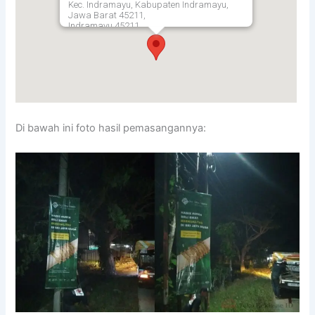
Kec. Indramayu, Kabupaten Indramayu,
Jawa Barat 45211,
Indramayu
45211
Di bawah ini foto hasil pemasangannya: