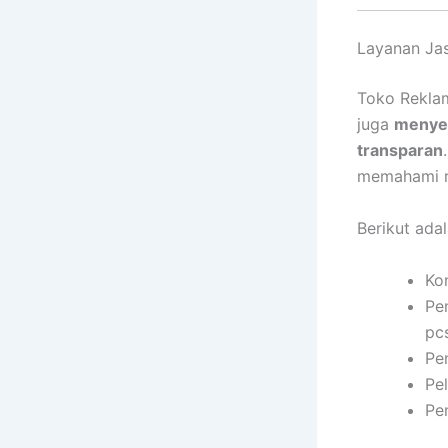
Layanan Jas
Toko Reklam
juga
menyed
transparan
memahami re
Berikut ada
Ko
Pe
pc
Pe
Pel
Pe