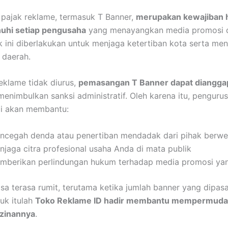
pajak reklame, termasuk T Banner,
merupakan kewajiban
nuhi setiap pengusaha
yang menayangkan media promosi d
ak ini diberlakukan untuk menjaga ketertiban kota serta m
 daerah.
reklame tidak diurus,
pemasangan T Banner dapat dianggap
menimbulkan sanksi administratif. Oleh karena itu, penguru
mi akan membantu:
ncegah denda atau penertiban mendadak dari pihak berw
njaga citra profesional usaha Anda di mata publik
mberikan perlindungan hukum terhadap media promosi ya
bisa terasa rumit, terutama ketika jumlah banner yang dipa
uk itulah
Toko Reklame ID hadir membantu mempermudah
izinannya
.