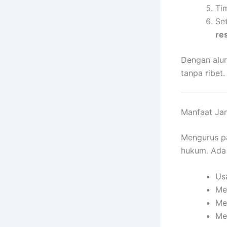
Ti
Se
re
Dengan alur 
tanpa ribet.
Manfaat Ja
Mengurus p
hukum. Ada 
Usa
Me
Me
Me