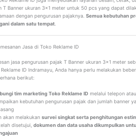
T Banner ukuran 3×1 meter untuk 50 pcs yang dapat dila
samaan dengan pengurusan pajaknya.
Semua kebutuhan pr
gani dalam satu tempat
.
emesanan Jasa di Toko Reklame ID
san jasa pengurusan pajak T Banner ukuran 3×1 meter se
 Reklame ID Indramayu, Anda hanya perlu melakukan bebe
erhana berikut:
bungi tim marketing Toko Reklame ID
melalui telepon at
mpaikan kebutuhan pengurusan pajak dan jumlah banner y
pasang
m akan melakukan
survei singkat serta penghitungan esti
elah disetujui,
dokumen dan data usaha dikumpulkan unt
ngajuan