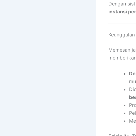
Dengan sist
instansi pe
Keunggulan
Memesan ja
memberikan 
De
mu
Di
be
Pr
Pe
Me
Selain itu,