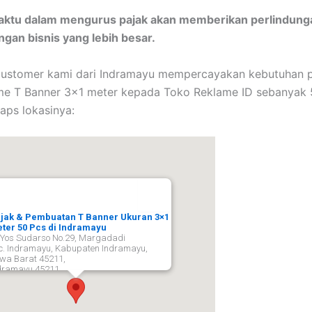
waktu dalam mengurus pajak akan memberikan perlindun
gan bisnis yang lebih besar.
 customer kami dari Indramayu mempercayakan kebutuhan 
me T Banner 3×1 meter kepada Toko Reklame ID sebanyak 5
aps lokasinya:
jak & Pembuatan T Banner Ukuran 3×1
ter 50 Pcs di Indramayu
. Yos Sudarso No.29, Margadadi
c. Indramayu, Kabupaten Indramayu,
wa Barat 45211,
dramayu
45211