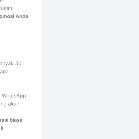
kukan
omosi Anda
banyak 50
rapa
au WhatsApp
ang akan
masi biaya
uk