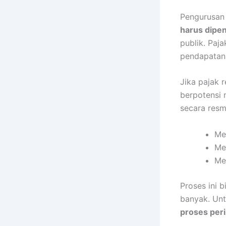
Pengurusan 
harus dipe
publik. Paj
pendapatan
Jika pajak 
berpotensi 
secara res
Me
Me
Me
Proses ini 
banyak. Unt
proses per