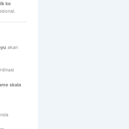
ik ke
sional.
ayu
akan
rdinasi
ame skala
Anda
an