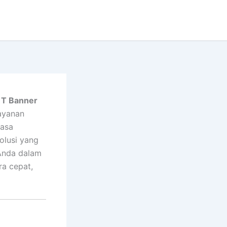
i
T Banner
ayanan
rasa
olusi yang
Anda dalam
a cepat,