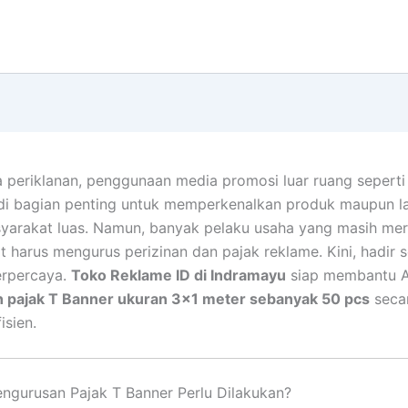
 periklanan, penggunaan media promosi luar ruang sepert
di bagian penting untuk memperkenalkan produk maupun l
yarakat luas. Namun, banyak pelaku usaha yang masih me
t harus mengurus perizinan dan pajak reklame. Kini, hadir s
erpercaya.
Toko Reklame ID di Indramayu
siap membantu 
 pajak T Banner ukuran 3×1 meter sebanyak 50 pcs
secar
isien.
gurusan Pajak T Banner Perlu Dilakukan?