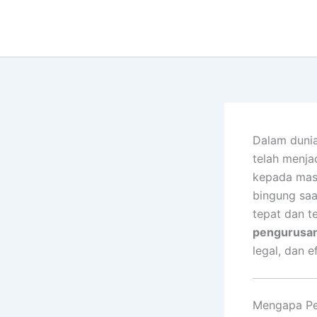
Lewati
ke
konten
Dalam dunia
telah menja
kepada mas
bingung saa
tepat dan t
pengurusan
legal, dan ef
Mengapa Pen