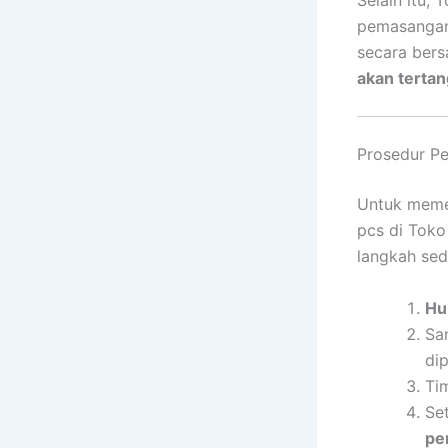
pemasangan 
secara ber
akan tertan
Prosedur P
Untuk meme
pcs di Toko
langkah sed
Hu
Sa
di
Ti
Set
pe