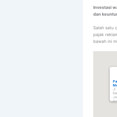
Investasi 
dan keuntun
Salah satu
pajak rekla
bawah ini m
Pa
Me
Jl
Ke
Ja
In