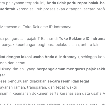
em pelayanan terpadu ini,
Anda tidak perlu repot bolak-bal
merintah
karena seluruh proses akan ditangani secara profe
 Memesan di Toko Reklame ID Indramayu
sa pengurusan pajak T Banner di
Toko Reklame ID Indram
banyak keuntungan bagi para pelaku usaha, antara lain:
kat dengan lokasi usaha Anda di Indramayu
, sehingga koo
dah dan cepat
dukung tim ahli yang
berpengalaman mengurus pajak rekl
sar
oses pengurusan dilakukan
secara resmi dan legal
layanan ramah, transparan, dan tepat waktu
njamin keamanan dokumen serta kerahasiaan data usaha 
 Toko Reklame ID juga menyediakan layanan desain, cetak, d