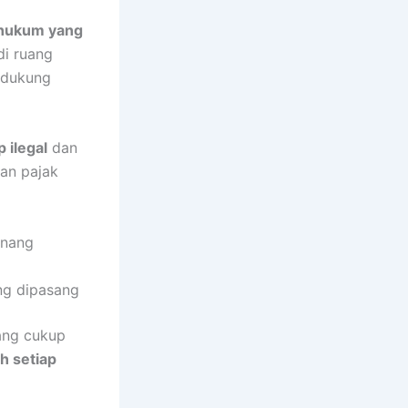
 hukum yang
i ruang
endukung
 ilegal
dan
san pajak
enang
ng dipasang
sang cukup
 setiap