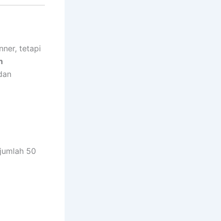
ner, tetapi
n
dan
jumlah 50