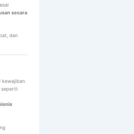
esai
usan secara
pat, dan
i kewajiban
seperti:
bisnis
ang