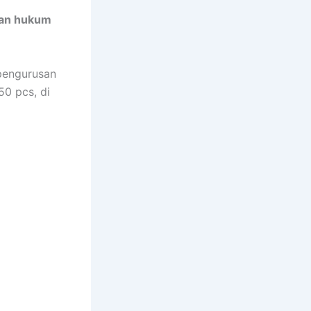
gan hukum
pengurusan
0 pcs, di