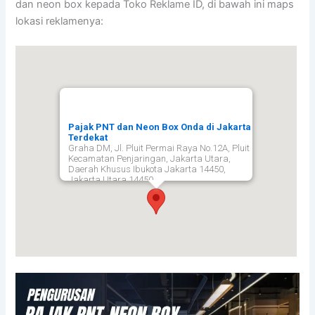
dan neon box kepada Toko Reklame ID, di bawah ini maps
lokasi reklamenya:
Pajak PNT dan Neon Box Onda di Jakarta
Terdekat
Graha DM, Jl. Pluit Permai Raya No.12A, Pluit
Kecamatan Penjaringan, Jakarta Utara,
Daerah Khusus Ibukota Jakarta 14450,
Jakarta Utara
14450